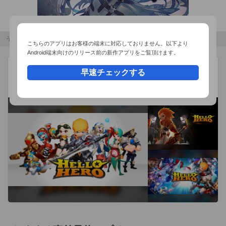
4 たくさん友達を保存することで、どんどん楽しくなります!

------------------------------

その他のおすすめコンテンツ
こちらのアプリはお客様の端末に対応しておりません。以下より
1日で17万ページアクセスを記録した診断サイトが大幅にバー
Android端末向けのリリース前の新作アプリをご覧頂けます。
ジョンアップしてアプリになりました!

ハロー・ヒーロー
広告
早速チェックする
SKYWALK
文芸社の本も現在発売中「SとMの恋愛法則」(ひめまる著)

収集型RPG
またディープ版として「SとMの法則」も発売中です。

その他講談社などからも多数出版中!

アプリにはひめまるによるイラストや文章の書き下ろしも入っ
てます!

質問は大きく分けて価値観、行動、恋愛と三種類に別れていま
す。

1〜5問目 価値観 自分軸か他人軸

6〜10問目 行動 自分主義か相手主義

11〜15問目 恋愛 所有意識か従属意識

上記を意識しながら答えてみてください。
