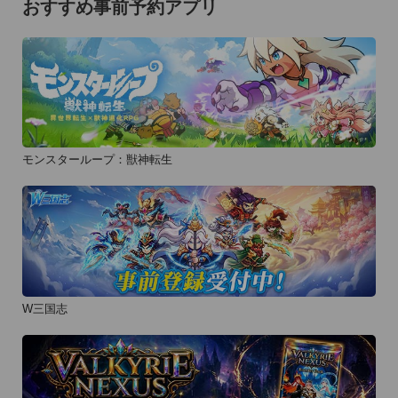
おすすめ事前予約アプリ
又、要望や質問などはレビューに書かれても返事が出来ませ
ん。

お手数ですがメールにてご連絡ください。

support@ruapps.com

--------------------

モンスターループ：獣神転生
fecebook http://www.facebook.com/RUApps

twitter     https://twitter.com/rento83

website   http://jp.ruapps.com/

iPhoneOS3.1以降が必要です。

iPhone3Gにて動作確認済み。

W三国志
iPhone4 Retina display対応済み。