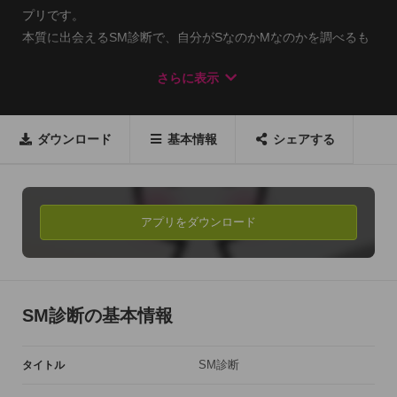
プリです。

本質に出会えるSM診断で、自分がSなのかMなのかを調べるも
良し、こっそり気になるあの人をチェックするのも、飲み会で
さらに表示
使うのも楽しみ方はあなた次第です。

2011/バレンタインデー 有料アプリ総合1位!!

ダウンロード
基本情報
シェアする
2011 Apple Rewind 2011 App 有料アプリ

2011/05/17 日本テレビ iCon

2011/04/10 日本テレビ シューイチ

2010/12/11 TBS 王様のブランチで辺見えみりさんお勧めアプ
アプリをダウンロード
リ

2010 Apple Rewind 2010 App 有料アプリライフスタイル

2010/11/02 テレビ朝日 お願いランキング

2010/08/24 TBS Nスタ

SM診断の基本情報
2010/08/20 日本テレビ ズームイン

2010/06/01 日本テレビ スッキリ

SM診断
タイトル
以上のテレビ番組や、他雑誌等多数で紹介されてます。
