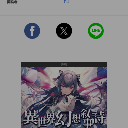
RU
開発者
#iPad版配信を開始しました!

iPad版も使い勝手や見やすさを大きな画面に合わせて作り直し
ました!是非iPad版「SM診断HD」もチェックしてみてくださ
い!

あの「ひめまる公式SM診断」がパワーアップしてiPhoneアプ
リになりました!

あなたの価値観、行動、恋愛のSMを基準に8タイプで診断しち
ゃいます!

[PR]
好きなあの人と話すきっかけに!飲み会・合コン・職場・学校な
どでみんなと「相性診断」!!

1 アプリの内容は自分を診断→保存→友達を診断→保存→二人
で相性診断!友達が居ないと相性診断など出来ません。

2 友達が増えてきたら相性診断ページでシェイク!ランダムで相
性診断できます。お母さんと彼氏の診断結果にむふふ。

3 診断結果をちょこちょこ見てみる「プチ診断」を見てこそこ
そ遊ぶ。
