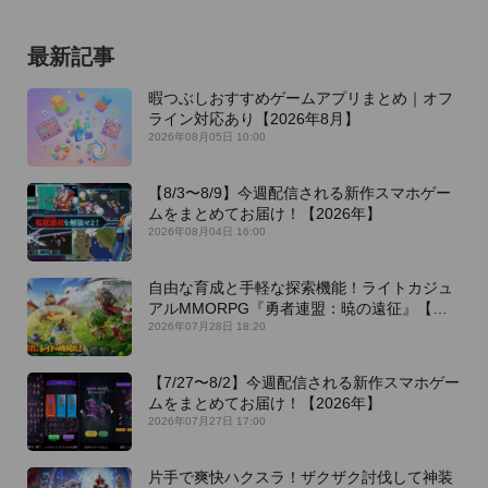
最新記事
暇つぶしおすすめゲームアプリまとめ｜オフ
ライン対応あり【2026年8月】
2026年08月05日 10:00
【8/3〜8/9】今週配信される新作スマホゲー
ムをまとめてお届け！【2026年】
2026年08月04日 16:00
自由な育成と手軽な探索機能！ライトカジュ
アルMMORPG『勇者連盟：暁の遠征』【最
新作PICKUP】
2026年07月28日 18:20
【7/27〜8/2】今週配信される新作スマホゲー
ムをまとめてお届け！【2026年】
2026年07月27日 17:00
片手で爽快ハクスラ！ザクザク討伐して神装