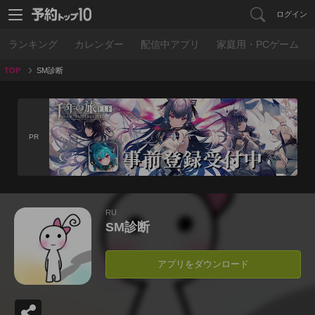
ログイン
ランキング
カレンダー
配信中アプリ
家庭用・PCゲーム
TOP
SM診断
PR
RU
SM診断
アプリをダウンロード