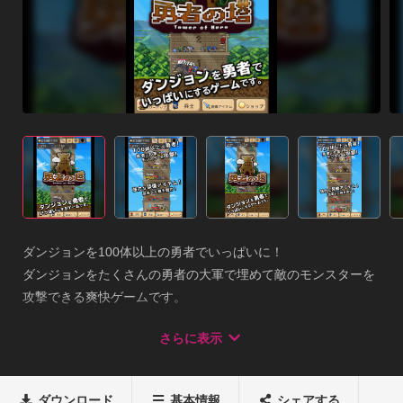
ダンジョンを100体以上の勇者でいっぱいに！

ダンジョンをたくさんの勇者の大軍で埋めて敵のモンスターを
攻撃できる爽快ゲームです。

■ゲーム説明 

さらに表示
・たくさんの勇者でダンジョンをいっぱいにして、大軍でモン
スターを攻撃できます！・強力な装備アイテムで効率良く敵を
倒せ！・たくさんの能力！・広大な塔のダンジョン！
ダウンロード
基本情報
シェアする