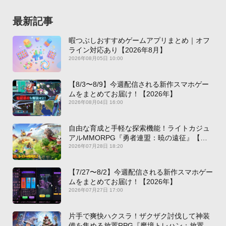
最新記事
暇つぶしおすすめゲームアプリまとめ｜オフ
ライン対応あり【2026年8月】
2026年08月05日 10:00
【8/3〜8/9】今週配信される新作スマホゲー
ムをまとめてお届け！【2026年】
2026年08月04日 16:00
自由な育成と手軽な探索機能！ライトカジュ
アルMMORPG『勇者連盟：暁の遠征』【最
新作PICKUP】
2026年07月28日 18:20
【7/27〜8/2】今週配信される新作スマホゲー
ムをまとめてお届け！【2026年】
2026年07月27日 17:00
片手で爽快ハクスラ！ザクザク討伐して神装
備を集める放置RPG『魔境トレハン：放置で