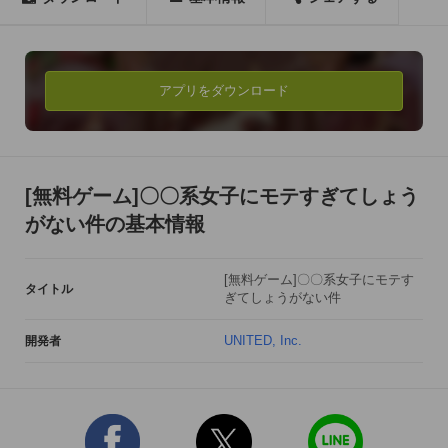
・女の子から届いたメッセージをタップすると、「ルビー」を
受け取ることができます。

・ルビーを集めると、「アイテム」ページから様々なアイテム
を購入することができます。

アプリをダウンロード
・アイテムを購入していくことで、あなたの「ランク」がアッ
プします。

　ランクが上がることで、新しい女の子からメールが届くよう
になります。

[無料ゲーム]〇〇系女子にモテすぎてしょう
―――――――――――――――――――――――

がない件の基本情報
人懐っこい「犬系女子」

[無料ゲーム]〇〇系女子にモテす
マイペースだけど寂しがりやな「猫系女子」

タイトル
ぎてしょうがない件
怒ると怖い？「パンダ系女子」

ストレスで瀕死状態「マンボウ系女子」!?

UNITED, Inc.
開発者
ネットでお馴染みの〇〇系女子から

ちょっと変わったタイプの女子まで

20種類以上の女の子が登場!!
