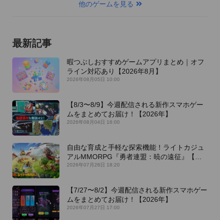
他のゲームを見る
最新記事
暇つぶしおすすめゲームアプリまとめ｜オフ
ライン対応あり【2026年8月】
2026年08月05日 10:00
【8/3〜8/9】今週配信される新作スマホゲー
ムをまとめてお届け！【2026年】
2026年08月04日 16:00
自由な育成と手軽な探索機能！ライトカジュ
アルMMORPG『勇者連盟：暁の遠征』【最
新作PICKUP】
2026年07月28日 18:20
【7/27〜8/2】今週配信される新作スマホゲー
ムをまとめてお届け！【2026年】
2026年07月27日 17:00