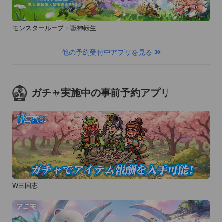
株式会社ボルテージは女性向けストーリー型 

モバイルコンテンツ「恋愛ドラマアプリ」を提供している会社
モンスターループ：獣神転生
です。 

恋愛ドラマアプリは自分がヒロインとなり、 

他の予約受付中アプリを見る
好みの相手と理想の恋愛ストーリーを体験することができま
す。 

TVCMでおなじみのタイトルも含め60タイトル以上あり、 

ガチャ実施中の事前予約アプリ
◇アプリの質問、不具合報告

ご質問、不具合報告はfkshu_app@inq.voltage.co.jpへご連絡を
お願い致します。

レビュー欄のコメントに対して返信が出来ませんので、ご協力
の程、宜しくお願い致します。

--------------------------

W三国志
【推奨端末】iPhone5S、iPhone5C、iPhone5、iPhone4S、
iPhone4、iPad（第2世代～）、iPad mini、iPod touch第5世代
～
