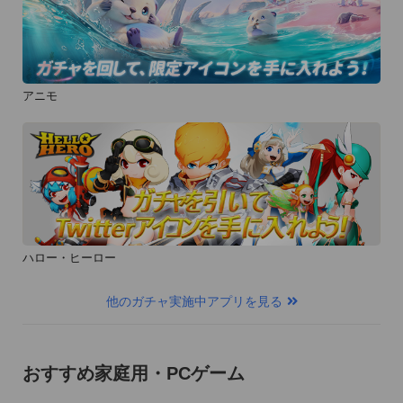
【推奨OS】iOS 6.0～

【非対応端末】iPhone3GS、iPhone3G、iPad（第1世代）、
iPod touch (～第4世代)
アニモ
ハロー・ヒーロー
他のガチャ実施中アプリを見る
おすすめ家庭用・PCゲーム