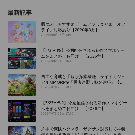
最新記事
暇つぶしおすすめゲームアプリまとめ｜オフ
ライン対応あり【2026年8月】
2026年08月05日 10:00
【8/3〜8/9】今週配信される新作スマホゲー
ムをまとめてお届け！【2026年】
2026年08月04日 16:00
自由な育成と手軽な探索機能！ライトカジュ
アルMMORPG『勇者連盟：暁の遠征』【最
新作PICKUP】
2026年07月28日 18:20
【7/27〜8/2】今週配信される新作スマホゲー
ムをまとめてお届け！【2026年】
2026年07月27日 17:00
片手で爽快ハクスラ！ザクザク討伐して神装
備を集める放置RPG『魔境トレハン：放置で