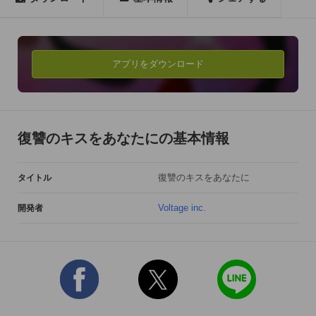
この愛に…

---------------------------- 

東京の大病院。 

女医としてやって来たあなた。 

アプリをダウンロード
目的は、12年前の恨みを晴らすこと。 

突然の母の死、隠された医療ミス 

すべてはその復讐のために。 

復讐のキスをあなたにの基本情報
でも…

復讐のキスをあなたに
タイトル
「どんな事があってもお前を愛してる」 

Voltage inc.
開発者
引き寄せられた唇に 

あなたの決心がにぶる 

この人を赦すのは、罪ですか？ 

---------------------------- 

◇ドラマチックなストーリー 
