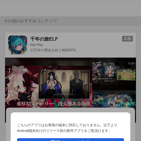
復讐のために近づいたはずなのに、だんだんと心惹かれていく
あなた。 

復讐をやり遂げるか、彼との幸せをとるか…最後にあなたが選
その他のおすすめコンテンツ
ぶのは？ 

復讐と愛の間で揺れる、切ない恋を体験できます。 

千年の旅ELF
広告
Kibi Play
◇魅力的な登場人物 

12万年の歴史を紡ぐ神話RPG
クールな院長の息子、一途な初恋の幼馴染、腹黒な外科医…

復讐を固く誓ったあなたの心を揺るがすのは誰？ 

-------------------------- 

～復讐のキスをあなたに～

※プロローグと各キャラ1話を無料でプレイできます。 

※本編16話は￥480でプレイできます。 

（アナザーストーリーは本編8話以降の分岐ストーリーです）

※本アプリは1話終了ごとに進行状況が自動セーブされます。 

-------------------------- 

こちらのアプリはお客様の端末に対応しておりません。以下より
◇遊び方

Android端末向けのリリース前の新作アプリをご覧頂けます。
ゲームの進め方はとても簡単！

おすすめ事前予約アプリ