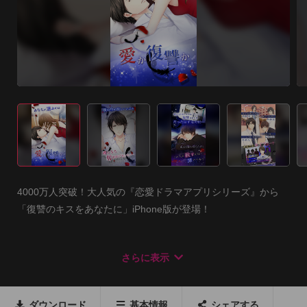
4000万人突破！大人気の『恋愛ドラマアプリシリーズ』から
「復讐のキスをあなたに」iPhone版が登場！

プロモーションムービーはこちら

さらに表示
http://youtu.be/KrIkWlwWnrc

気づかなければよかった 

ダウンロード
基本情報
シェアする