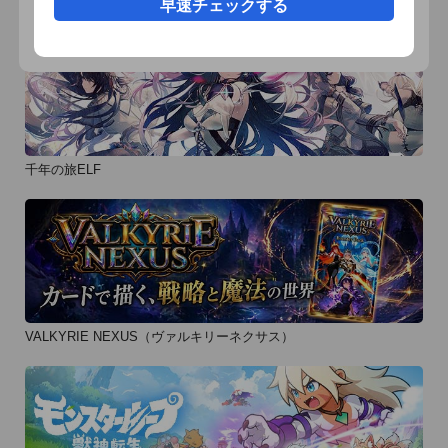
早速チェックする
１．アプリを起動して「ストーリーを読む」を押す

２．お気に入りのイケメンを選ぶ

３．ストーリーを読み進めながら、選択肢を選んで、イケメン
との距離を縮めていきます

４．本編のエンディングは全部で2種類！ハッピーエンドを迎
えられるかは、アナタの選択肢次第！

５．イケメンとの恋はまだまだ終わらない！

千年の旅ELF
続編や番外編など、甘いストーリーが毎月加されていきます

◇おすすめユーザー

恋愛ドラマアプリ「復讐のキスをあなたに」は、こんなアナタ
にピッタリ

　・映画やドラマは恋愛ものが好き

　・イケメンには目がない

VALKYRIE NEXUS（ヴァルキリーネクサス）
　・恋愛（れんあい）ゲームや女子ゲーが好き

◇アプリ提供会社ボルテージについて
