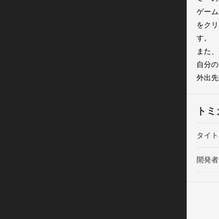
ゲーム
をクリ
す。

また、
自分の
外出先
トミ
タイト
開発者