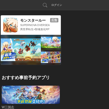
ログイン
モンスタールー
広告
プ：獣神転生
SUPERNOVA OVERSEA
S LIMITED
異世界転生×獣魂進化RP
G
おすすめ事前予約アプリ
W三国志