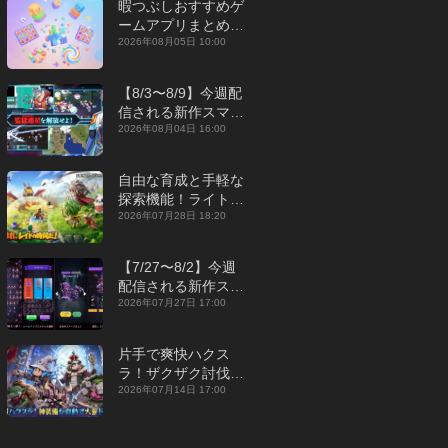
暇つぶしおすすめゲ
ームアプリまとめ｜
オフライン対応あり
2026年08月05日 10:00
【2026年8月】
【8/3〜8/9】今週配
信される新作スマホ
ゲームをまとめてお
2026年08月04日 16:00
届け！【2026年】
自由な育成と手軽な
探索機能！ライトカ
ジュアルMMORPG
2026年07月28日 18:20
『勇者連盟：暁の遠
征』【最新作PICKU
【7/27〜8/2】今週
P】
配信される新作スマ
ホゲームをまとめて
2026年07月27日 17:00
お届け！【2026
年】
片手で爽快ハクス
ラ！ザクザク討伐し
て神装備を集める放
2026年07月14日 17:00
置RPG『魔境トレハ
ン：放置で神装備』