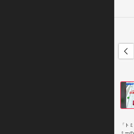
「トミ
ミーの