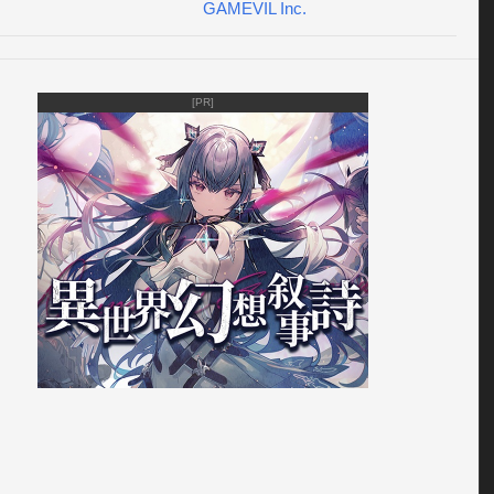
る非同期型PvPシステム。洗練されたRPG要素

GAMEVIL Inc.
を苦しめる200種類以上のモンスターやミニパズルの数々、主
共に冒険してくれるフェアリー。好奇心をそそるストーリー

にゼノニアの世界を楽しめる物語。リグリットにいったい何
[PR]
ったのか? カイルとはいったい何者なのか? ミッドガルドに隠
実とは...?

─────────────────その他のGAMEVILゲーム

guin

ll Superstars® 2010 HD

ll Superstars® 2011

 Up!

' Talk

: Eternal Whisper

 2: Saga of Nostalgia

A

RETRO

illion Year Timequest
