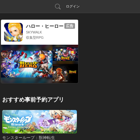
ログイン
ハロー・ヒーロー
広告
SKYWALK
収集型RPG
おすすめ事前予約アプリ
モンスターループ：獣神転生