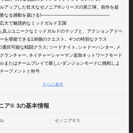
ルアップした壮大なゼノニア®シリーズの第三弾。前作を超
更なる感動を届ける!─────────────────────

広大で魅惑的なミッドガルド王国

にも及ぶユニークなミッドガルドのマップと、アクションアドベ
ーを堪能できる136個のクエスト。4つの特別なクラス

の選択可能な戦闘クラス; ソードナイト, シャドーハンター, メ
クランチャー, ネイチャーシャーマン追加ネットワークモード

ルまたはチームプレイで新しいダンジョンモードに挑戦しよ
チーブメントと称号

内で獲得できる47個の称号を集めよう。革故鼎新

さらに表示
システムを改め、新しいユーザーインタフェースを導入。

──────────────────改善された機能大ボリュームのキ
ターカスタマイズ

ニア® 3の基本情報
種類以上の装備アイテムでキャラクターを自分好みにカスタマイ
種類のゲームモードとPvPシステム

ル
ゼノニア® 3
ル, ハード, ヘルモードの3種類の難易度と、他のユーザーと対