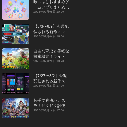
暇つぶしおすすめゲ
ームアプリまとめ｜
オフライン対応あり
2026年08月05日 10:00
【2026年8月】
【8/3〜8/9】今週配
信される新作スマホ
ゲームをまとめてお
2026年08月04日 16:00
届け！【2026年】
自由な育成と手軽な
探索機能！ライトカ
ジュアルMMORPG
2026年07月28日 18:20
『勇者連盟：暁の遠
征』【最新作PICKU
【7/27〜8/2】今週
P】
配信される新作スマ
ホゲームをまとめて
2026年07月27日 17:00
お届け！【2026
年】
片手で爽快ハクス
ラ！ザクザク討伐し
て神装備を集める放
2026年07月14日 17:00
置RPG『魔境トレハ
ン：放置で神装備』