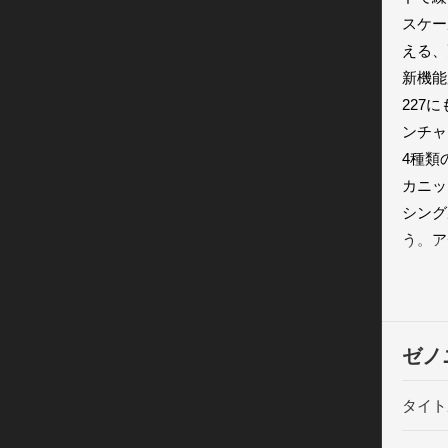
スケー
える、
新機能
227
ンチャ
4種類
カニッ
シング
う。ア
ゲーム
既存の
───
ャラク
ゼノ
600
ズ。3
タイト
ノーマ