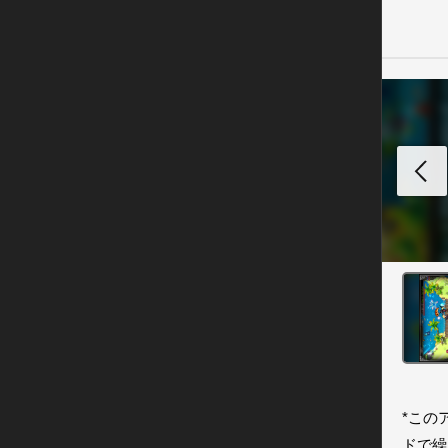
*この
ドで繰