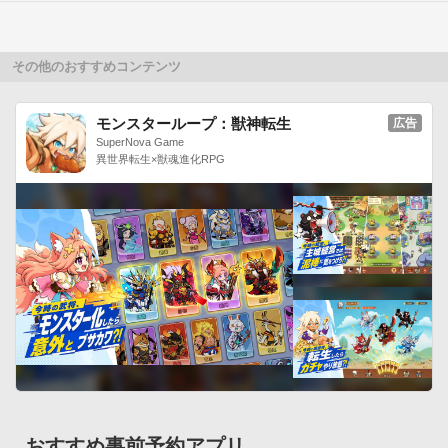
©Nexision,inc. All rights reserved.■お問い合わせについて

ご要望・ご質問・不具合の報告などは下記のアドレスまでお問
い合わせください。 

その他のおすすめコンテンツ
info@nexision.net
モンスターループ：獣神転生
広告
SuperNova Game
異世界転生×獣魂進化RPG
おすすめ事前予約アプリ