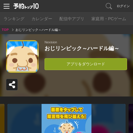
ログイン
ランキング
カレンダー
配信中アプリ
家庭用・PCゲーム
TOP
おじリンピック～ハードル編～
Nexision
おじリンピック～ハードル編～
アプリをダウンロード