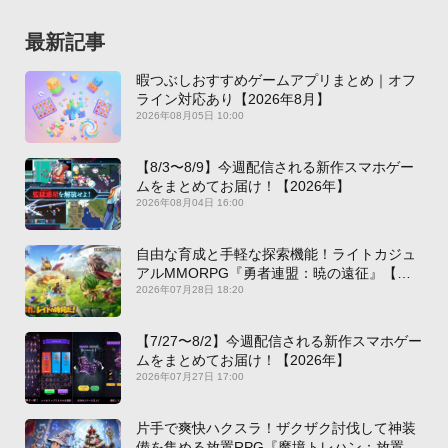
最新記事
暇つぶしおすすめゲームアプリまとめ｜オフ
ライン対応あり【2026年8月】
2026年08月05日 10:00
【8/3〜8/9】今週配信される新作スマホゲー
ムをまとめてお届け！【2026年】
2026年08月04日 16:00
自由な育成と手軽な探索機能！ライトカジュ
アルMMORPG『勇者連盟：暁の遠征』【最
新作PICKUP】
2026年07月28日 18:20
【7/27〜8/2】今週配信される新作スマホゲー
ムをまとめてお届け！【2026年】
2026年07月27日 17:00
片手で爽快ハクスラ！ザクザク討伐して神装
備を集める放置RPG『魔境トレハン：放置で