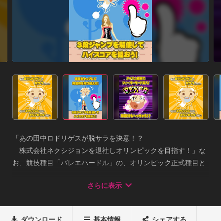
「あの田中ロドリゲスが脱サラを決意！？

　株式会社ネクシジョンを退社しオリンピックを目指す！」な
お、競技種目「バレエハードル」の、オリンピック正式種目と
しての採用は絶望的な模様。■操作方法

さらに表示
・画面をタップして障害物を飛び越えろ！

・3段ジャンプを駆使してハイスコアを狙おう！

・障害物をギリギリで飛ぶ超えるとスコアアップ！？

ダウンロード
基本情報
シェアする