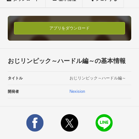
・アイテム獲得でフィーバーモード突入！障害物もへっちゃ
ら！？■田中ロドリゲス氏独占インタビュー！

―お名前を教えて下さい。

田中ロドリゲスです。―何故バレエの格好を？

アプリをダウンロード
バレエハードルって種目知らないでしょうか。

非常にエキサイティングなスポーツですよ。―（バレエの格好
が）とても楽しそうに見えますね。

あくまでもスポーツのユニフォームで…

おじリンピック～ハードル編～の基本情報
そういう趣味はありません。―ご家族の反応は？

最近娘が話をしてくれないんですよ…。―現在のご職業は?

おじリンピック～ハードル編～
タイトル
強いて言うなら広告収益です。たまにはタップしてね。―愛人
がいるとの噂ですが。

Nexision
開発者
愛さえあればどんなハードルだって乗り越えていけるとは思い
ます。※田中ロドリゲスとは？

株式会社ネクシジョンの元広報担当社員である。

「バレエハードル」でのオリンピック出場を目指し脱サラを決
意した。ジャンル：エキサイティングおやじアクション

課金形態：無料
