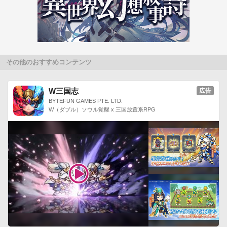
その他のおすすめコンテンツ
W三国志
広告
BYTEFUN GAMES PTE. LTD.
W（ダブル）ソウル覚醒 x 三国放置系RPG