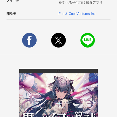
タイトル
を学べる子供向け知育アプリ
ホを子供に渡して、一人で静かに遊ばせたりしてしまいがちで
す。そんな中、「かなぼーる」は、親子一緒に遊んでもらうア
Fun & Cool Ventures Inc.
開発者
プリでありたいと考えています。ひらがなを指差して、「他に
どんな言葉で使われているかなー？」と一緒に考えてみたり、
子供の名前で使われているひらがなを教えてあげても良いです
よね。絵本を読んでいる時に、「ゲームで出て来たひらがなだ
ね！」と声を掛けてあげても良いでしょう。親子が触れ合う時
間と、楽しいコミュニケーションが生まれるアプリになれたら
幸いです。■ レビュー親としてのご意見、ご要望に加えて、お
子様からのご意見、ご要望など、

是非、レビュー内にてお聞かせ下さい！■ クレジットSE &amp; 
[PR]
BGM：魔王魂 - http://maoudamashii.jokersounds.com

声素材：あみたろの声素材工房 - 
http://www14.big.or.jp/~amiami/happy/