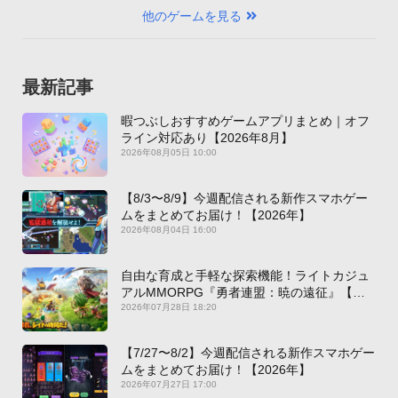
他のゲームを見る
最新記事
暇つぶしおすすめゲームアプリまとめ｜オフ
ライン対応あり【2026年8月】
2026年08月05日 10:00
【8/3〜8/9】今週配信される新作スマホゲー
ムをまとめてお届け！【2026年】
2026年08月04日 16:00
自由な育成と手軽な探索機能！ライトカジュ
アルMMORPG『勇者連盟：暁の遠征』【最
新作PICKUP】
2026年07月28日 18:20
【7/27〜8/2】今週配信される新作スマホゲー
ムをまとめてお届け！【2026年】
2026年07月27日 17:00