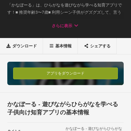
「かなぼーる」は、ひらがなを遊びながら学べる知育アプリで
す！■ 推奨年齢3〜7歳■ 利用シーン子供がグズグズして、言う
ことを聞かなくて困るときってありませんか？

さらに表示
ひらがなのお勉強が楽しくなくて飽きてしまい、続かないこと
ってありませんか？そんな時は、是非、親子一緒に かなぼーる 
で遊んでみましょう！

ダウンロード
基本情報
シェアする
親子で仲良く遊びながら、ひらがなをお勉強することが出来ま
す！■ 遊び方ひらがなが書かれたボールをタップして動かし、

正しい言葉に並べ替えましょう！並び替える言葉は、以下の2
種類のコースから選べます。色の名前を並び替えるコース: 
アプリをダウンロード
例）あか、あお、きいろ・・・

動物の名前を並び替えるコース: 例）いぬ、ねこ、うさ
ぎ・・・

果物の名前を並び替えるコース: 例）いちご、りんご、ぱいな
かなぼーる - 遊びながらひらがなを学べる
っぷる・・・5問正解するとコースクリアとなります。

子供向け知育アプリの基本情報
ゲームオーバーはありません。■ コンセプト今の時代、子供が
一人で遊べるゲームアプリは山のようにありますよね。どうし
かなぼーる - 遊びながらひらがな
ても忙しくて子供の面倒が見れない時などは、ついつい、スマ