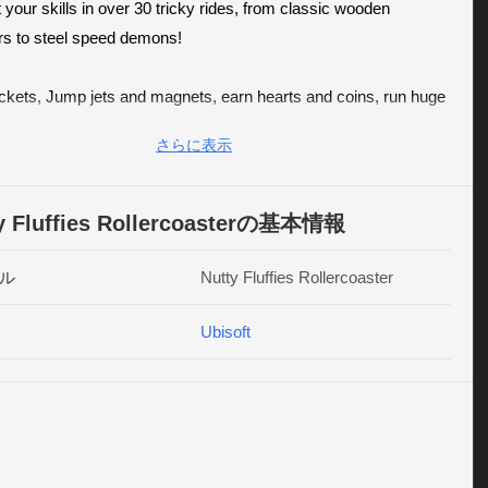
 your skills in over 30 tricky rides, from classic wooden 
rs to steel speed demons! 

ckets, Jump jets and magnets, earn hearts and coins, run huge 
 massive jumps and stomach-turning, upside-down tracks!

さらに表示
WS & PREVIEWS

y Fluffies Rollercoasterの基本情報
 fluffies are a highly memorable bunch, even if they are a bit 
ル
Nutty Fluffies Rollercoaster
e Sushi.com

Ubisoft
tly tuned physics engine that underpins some wonderfully silly 
y.”

o.com

Fluffies is simply fun to play thanks to its strangely intuitive 