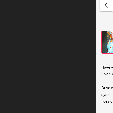
Have y
Over 3
Drive w
system.
rides of