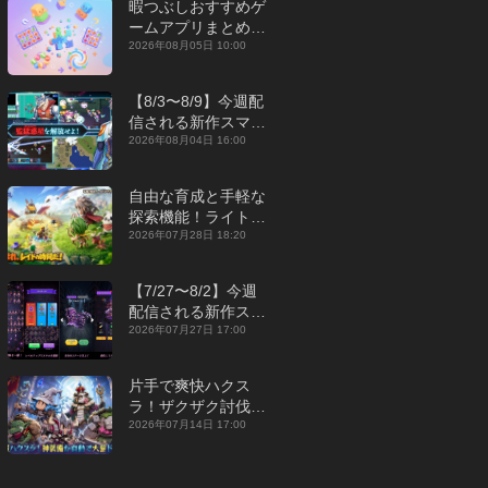
暇つぶしおすすめゲ
ームアプリまとめ｜
オフライン対応あり
2026年08月05日 10:00
【2026年8月】
【8/3〜8/9】今週配
信される新作スマホ
ゲームをまとめてお
2026年08月04日 16:00
届け！【2026年】
自由な育成と手軽な
探索機能！ライトカ
ジュアルMMORPG
2026年07月28日 18:20
『勇者連盟：暁の遠
征』【最新作PICKU
【7/27〜8/2】今週
P】
配信される新作スマ
ホゲームをまとめて
2026年07月27日 17:00
お届け！【2026
年】
片手で爽快ハクス
ラ！ザクザク討伐し
て神装備を集める放
2026年07月14日 17:00
置RPG『魔境トレハ
ン：放置で神装備』