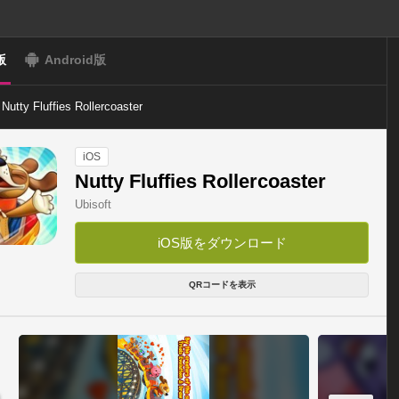
版
Android版
Nutty Fluffies Rollercoaster
iOS
Nutty Fluffies Rollercoaster
Ubisoft
iOS版をダウンロード
QRコードを表示