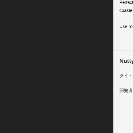
Perfect
coaste
Use ro
loops,
REVIE
Nutt
“ These
nutty.”

タイト
-Arcad
開発者
“A tigh
gamepla
-Mojod
“Nutty 