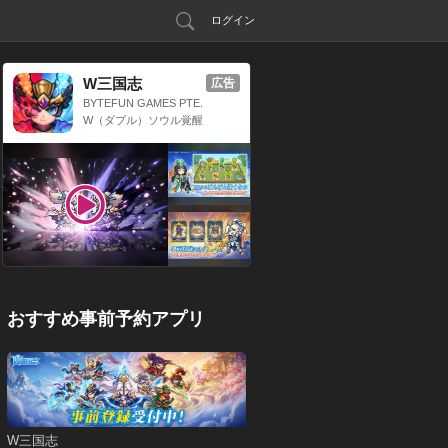
ログイン
W三国志
広告
BYTEFUN GAMES PTE.
LTD.
W（ダブル）ソウル覚醒
x 三国放置系RPG
おすすめ事前予約アプリ
W三国志