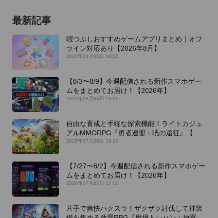
最新記事
暇つぶしおすすめゲームアプリまとめ｜オフ
ライン対応あり【2026年8月】
2026年08月05日 10:00
【8/3〜8/9】今週配信される新作スマホゲー
ムをまとめてお届け！【2026年】
2026年08月04日 16:00
自由な育成と手軽な探索機能！ライトカジュ
アルMMORPG『勇者連盟：暁の遠征』【最
新作PICKUP】
2026年07月28日 18:20
【7/27〜8/2】今週配信される新作スマホゲー
ムをまとめてお届け！【2026年】
2026年07月27日 17:00
片手で爽快ハクスラ！ザクザク討伐して神装
備を集める放置RPG『魔境トレハン：放置で