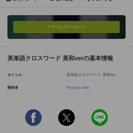
キーボードの移動、フリック入力、携帯入力を備えたキーボー
ドで、

ストレスフリーにサクサク入力。

アプリをダウンロード
■ゲームの途中を完全記録

回答中の入力内容はもちろん。クロスワードの大きさ、位置も
自動記憶で

次回の開始もスムーズにっ！！

英単語クロスワード 英和verの基本情報
■シンプルな復習機能

英単語クロスワード 英和ver
タイトル
問題をクリアするとその問題の登場単語が単語帳に追加され
る。

hiroyuki endo
開発者
単語帳はボタンを押すと英訳（和訳）が表示され、単語カード
の表、裏のように

手軽に単語の復習ができる！

■なんども挑戦

問題クリア時に回答時間とヒント利用によるペネルティ時間で