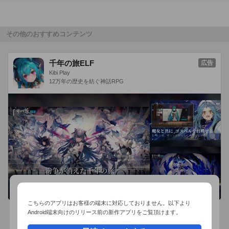
Sランクから

Dランクまででランク付けされる。

すべてをランクSになったときには単語も完璧っ！！

その他のおすすめコンテンツ
■わからない時はヒント

千年の旅ELF
広告
単語がわからないときはヒントだ！！

Kibi Play
全ての単語の頭文字を表示したり、その単語の答えを表示した
12万年の歴史を紡ぐ神話RPG
り、

間違っている単語を探したり。ヒントを駆使してクリアを目指
せ。

■問題も追加予定（たまには息抜きも）

今後のアップデートで問題も追加予定。

息抜きの日本語クロスワードもあるかも…
こちらのアプリはお客様の端末に対応しておりません。以下より
Android端末向けのリリース前の新作アプリをご覧頂けます。
おすすめ事前予約アプリ