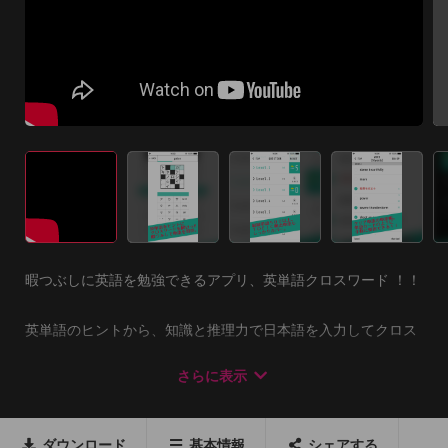
暇つぶしに英語を勉強できるアプリ、英単語クロスワード ！！

英単語のヒントから、知識と推理力で日本語を入力してクロス
ワードを完成させよう。

さらに表示
登場単語は単語帳で復習も可能！！

■使いやすいキーボード

ダウンロード
基本情報
シェアする