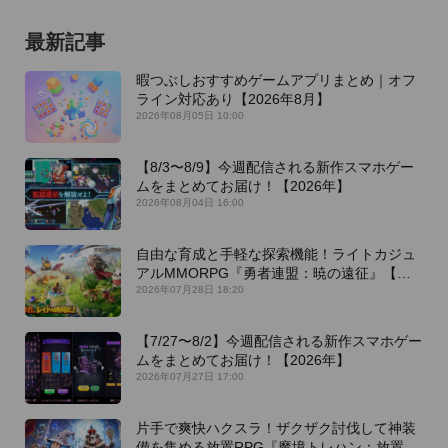
最新記事
暇つぶしおすすめゲームアプリまとめ｜オフ
ライン対応あり【2026年8月】
2026年08月05日 10:00
【8/3〜8/9】今週配信される新作スマホゲー
ムをまとめてお届け！【2026年】
2026年08月04日 16:00
自由な育成と手軽な探索機能！ライトカジュ
アルMMORPG『勇者連盟：暁の遠征』【最
新作PICKUP】
2026年07月28日 18:20
【7/27〜8/2】今週配信される新作スマホゲー
ムをまとめてお届け！【2026年】
2026年07月27日 17:00
片手で爽快ハクスラ！ザクザク討伐して神装
備を集める放置RPG『魔境トレハン：放置で