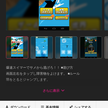
爆速スイマーでサメから逃げろ！！ ■遊び方 

画面左右をタップし障害物をよけます。 ■ルール 

羽をとるとジャンプします。 

後ろせまってくるサメに追いつかれるとゲームオーバーです。 

さらに表示
どれだけの遠くまで逃げることができるかを競います。 とても
簡単なので、誰でも気軽に遊べますよ。 ベストスコアで世界ラ
ンキングに挑戦しよう! 

ダウンロード
基本情報
シェアする