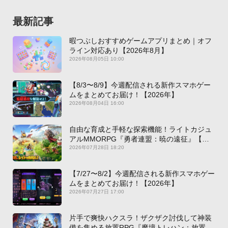
最新記事
暇つぶしおすすめゲームアプリまとめ｜オフ
ライン対応あり【2026年8月】
2026年08月05日 10:00
【8/3〜8/9】今週配信される新作スマホゲー
ムをまとめてお届け！【2026年】
2026年08月04日 16:00
自由な育成と手軽な探索機能！ライトカジュ
アルMMORPG『勇者連盟：暁の遠征』【最
新作PICKUP】
2026年07月28日 18:20
【7/27〜8/2】今週配信される新作スマホゲー
ムをまとめてお届け！【2026年】
2026年07月27日 17:00
片手で爽快ハクスラ！ザクザク討伐して神装
備を集める放置RPG『魔境トレハン：放置で