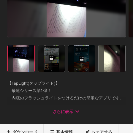
【TapLight(タップライト)】

　最速シリーズ第1弾！

　内蔵のフラッシュライトをつけるだけの簡単なアプリです。

　明かりが必要な時にさっと起動できるようにしてあります。

さらに表示
　１タップのみで使えるようとことんシンプルな設計にしてあ
ります。【特徴】

　搭載している機能は

ダウンロード
基本情報
シェアする