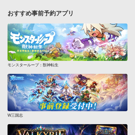
　自動的にライトもオフになるようになってます。

　アプリの背景は半透明になってますので、

おすすめ事前予約アプリ
　ちょっと画面を見ながら…なんていう使い勝手も出来ます。

　(※アプリランチャー等を活用してください)

　あくまで半透明なので、後ろの画面の操作は出来ません。

　点灯中は自動スクリーンオフを無効にするので、

　操作するまで光続けてくれます。

　手動でスクリーンをオフにするとこのアプリも終了しライト
が消えます。　【寄付版】

モンスターループ：獣神転生
　　https://play.google.com/store/apps/details?
id=com.appspot.pistatium.test

　　もし気に入っていただけたら、

　　こちらを購入していただけると嬉しいです。

　　機能は一緒ですが、

　　アイコンがちょっとだけ豪華になっています。

W三国志
　　尚、購入による売上は次のアプリ開発への

　　モチベーション向上のため使用させて頂きます。

【最速のアプリシリーズ】
