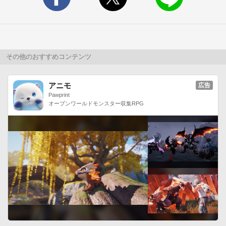
　　この更新でauのHTC Jとかでも光るようになります。

　　またシャープ製などいくつかの端末でライトが点灯しない

　　事例が確認できておりますが、

　　今のところ対応見込みはありません。

　　自分の買った端末で使えなかったら頑張ります。　[スクリ
その他のおすすめコンテンツ
ーンオフ無効]

　　要望が多かったため、点灯中はスクリーンがオフにならな
アニモ
広告
いように

Pawprint
オープンワールドモンスター収集RPG
　　デフォルトの挙動を変更いたしました。

　　オフにしてアプリを終了するか、スクリーンを手動オフに
するか

　　の操作を行うまで光り続けます。

　　消灯のし忘れにはご注意ください。【動作環境】

　Android 2.0以上

　内蔵フラッシュライト搭載機種

　(au Regza Phone IS11T, HTC Jにて動作確認。)【その他】

　ライトを制御するためにカメラの権限を利用しています。

　スクリーンをロックしたり、他のアプリを起動すると
