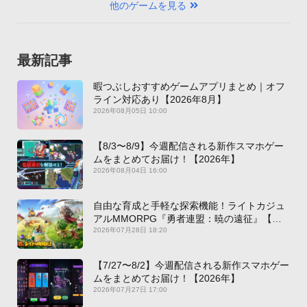
他のゲームを見る
最新記事
暇つぶしおすすめゲームアプリまとめ｜オフ
ライン対応あり【2026年8月】
2026年08月05日 10:00
【8/3〜8/9】今週配信される新作スマホゲー
ムをまとめてお届け！【2026年】
2026年08月04日 16:00
自由な育成と手軽な探索機能！ライトカジュ
アルMMORPG『勇者連盟：暁の遠征』【最
新作PICKUP】
2026年07月28日 18:20
【7/27〜8/2】今週配信される新作スマホゲー
ムをまとめてお届け！【2026年】
2026年07月27日 17:00