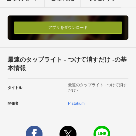
　　-アプリ起動：LEDライト点灯

　　-アプリ終了：LEDライト消灯

　の2動作だけです。

　実に手抜k… もとい洗練されたシンプルな照明アプリです。

アプリをダウンロード
　余計な機能、画面がないので容量も動作も非常に軽いです。

　容量にしてたった20KB程。本体に置いても邪魔になりませ
ん。　もちろん、広告も無いので安心してお使い頂けます。

　アプリのショートカットをホーム画面やロック画面に貼れ
最速のタップライト - つけて消すだけ -の基
ば、

本情報
　照明点灯のランチャーとしても使えます。【更新情報】

　* 動作機種追加

最速のタップライト - つけて消す
　* 点灯中スクリーンオフ無効

タイトル
だけ -
　TapLightを利用していただきありがとうございます。

　上記2点アプリの更新を行いました。

Pistatium
開発者
　シンプルさ維持のため、余程のバグ等がない限り

　機能追加などの更新は行わない予定です。　[動作機種追加]

　　最近の機種ではうまく動作しないことが多いので、

　　動作できるよう簡単な対策を施しました。
