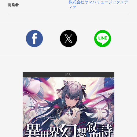
株式会社ヤマハミュージックメデ
開発者
ィア
障害物を避けて商店街をどこまで走れるかを

競うゲーム！

■前代未聞の２１匹ラン！？

落ちている「みっちり箱」を拾うとみっちりねこ達が

みちみちぎゅうぎゅう集まって来るよ。

その数、なんと最大２１匹！

２１匹でぎゅうぎゅうになりながら走る様は

猫好き必見…かも？

[PR]
■ゲームのポイント

・「魚屋」が現れたらみっちりねこ達がまぐろを

　求めて一斉襲撃。

　一気に高得点を稼ぐチャンス！

　集めれば集めるほど高得点が狙えるよ！

・コレクションアイテムも充実！

　「にゃんこれカード」を集めて、
