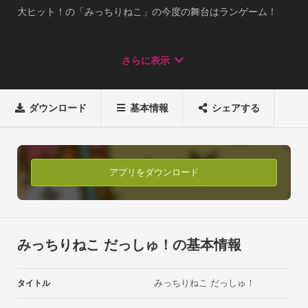
大ヒット！の「みっちりねこ」の今度の舞台はランゲーム！

かわいい「みっちりねこ」達が

さらに表示
走って！飛んで！食べられちゃう！？

タップ操作だけで遊べちゃう新感覚お手軽ランゲーム！

ダウンロード
基本情報
シェアする
------

■「みっちりねこ」って何・・・？

放っておくとなぜかみっちりと集まり続ける、

不思議なねこっぽい生き物。

アプリをダウンロード
そんな個性豊かな大勢のみっちりねこ達が

走って、飛んでの大活躍！

■遊び方

みっちりねこ だっしゅ！の基本情報
操作は簡単！

画面をタップして指を左右に動かすだけで、

みっちりねこ だっしゅ！
タイトル
みっちりねこが左右に動くよ！

指を画面から離すとみっちりねこが必死にジャンプ！
