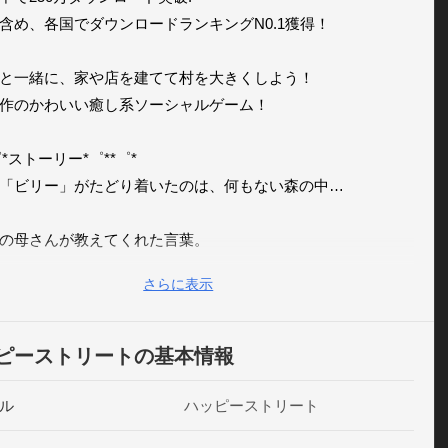
含め、各国でダウンロードランキングN0.1獲得！ 

と一緒に、家や店を建てて村を大きくしよう！ 

作のかわいい癒し系ソーシャルゲーム！ 

゜*ストーリー*゜**゜* 

「ビリー」がたどり着いたのは、何もない森の中…

の母さんが教えてくれた言葉。 

で必要なもの。それは…すてきなおうちと、自分を愛してく
さらに表示
たち！」 

は、この森でお友達を集めて、すてきなお家をつくって、

ピーストリートの基本情報
に愛されるような幸せな村を作ることに決めました！ 

ル
ハッピーストリート
ビリーと一緒に、すてきな村作りの始まりです！ 
