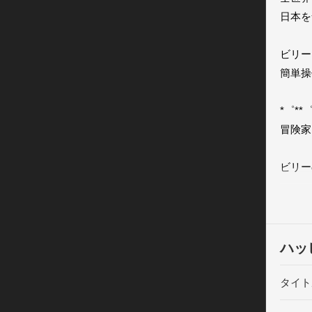
日本を
ビリー
簡単操
*゜**
冒険家
ビリー
「人生
れる人
ビリー
ハッ
みんな
タイト
さぁ！