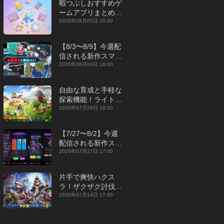
暇つぶしおすすめゲ
ームアプリまとめ｜
オフライン対応あり
2026年08月05日 10:00
【2026年8月】
【8/3〜8/9】今週配
信される新作スマホ
ゲームをまとめてお
2026年08月04日 16:00
届け！【2026年】
自由な育成と手軽な
探索機能！ライトカ
ジュアルMMORPG
2026年07月28日 18:20
『勇者連盟：暁の遠
征』【最新作PICKU
【7/27〜8/2】今週
P】
配信される新作スマ
ホゲームをまとめて
2026年07月27日 17:00
お届け！【2026
年】
片手で爽快ハクス
ラ！ザクザク討伐し
て神装備を集める放
2026年07月14日 17:00
置RPG『魔境トレハ
ン：放置で神装備』