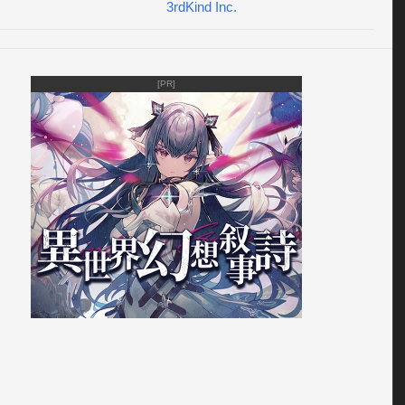
3rdKind Inc.
゜*ゲーム内容*゜**゜* 

簡単！タップで建てたいアイテムを選ぶだけ。 

[PR]
きくしながら、住む家や店を増やしてステキな村を作ろう。 

きくなってくると、新しい仲間が移住してくるよ！ 

らお願いごとを依頼されたり、工房やアトリエでアイテムや
作りながら、

きくしていこう！ 

協力して進めるミッションもあるよ。みんなで楽しく遊ぼ
゜*ゲームのポイント*゜**゜* 

タ 

が村を通過するので、タップで呼び寄せてお買い物してもら