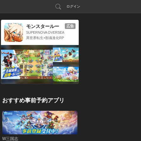
ログイン
モンスタールー
広告
プ：獣神転生
SUPERNOVA OVERSEA
S LIMITED
異世界転生×獣魂進化RP
G
おすすめ事前予約アプリ
W三国志