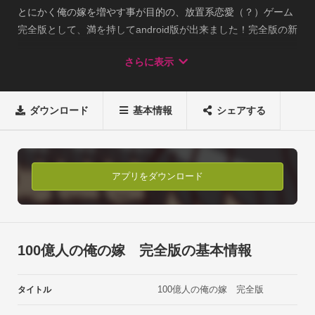
とにかく俺の嫁を増やす事が目的の、放置系恋愛（？）ゲーム
完全版として、満を持してandroid版が出来ました！完全版の新
要素

さらに表示
・新たな嫁が4人参戦！

・実績が解禁！

・UIや難易度を調整し、遊びやすさアップ！

ダウンロード
基本情報
シェアする
・無駄に5ヶ国語対応！音源提供 : MusMus様、魔王魂様、くら
げ工匠様、効果音ラボ様
アプリをダウンロード
100億人の俺の嫁 完全版の基本情報
100億人の俺の嫁 完全版
タイトル