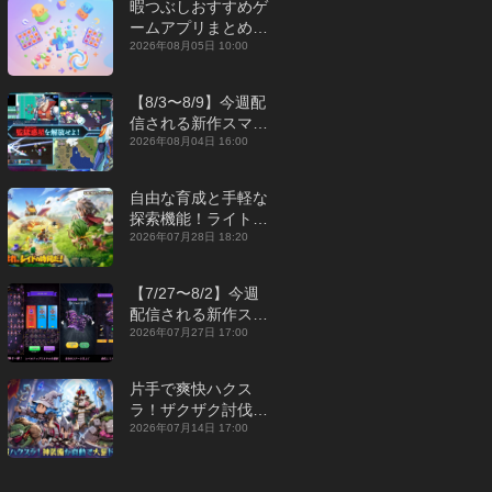
暇つぶしおすすめゲ
ームアプリまとめ｜
オフライン対応あり
2026年08月05日 10:00
【2026年8月】
【8/3〜8/9】今週配
信される新作スマホ
ゲームをまとめてお
2026年08月04日 16:00
届け！【2026年】
自由な育成と手軽な
探索機能！ライトカ
ジュアルMMORPG
2026年07月28日 18:20
『勇者連盟：暁の遠
征』【最新作PICKU
【7/27〜8/2】今週
P】
配信される新作スマ
ホゲームをまとめて
2026年07月27日 17:00
お届け！【2026
年】
片手で爽快ハクス
ラ！ザクザク討伐し
て神装備を集める放
2026年07月14日 17:00
置RPG『魔境トレハ
ン：放置で神装備』