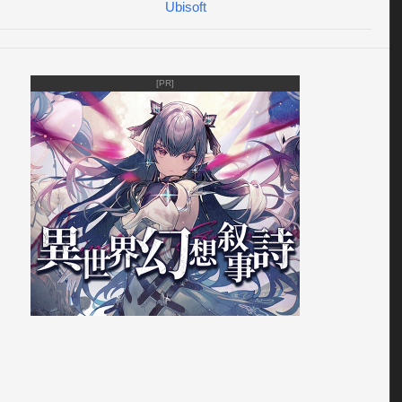
手くなって「ゾンビのくに」をアンロックできるか、ぜひ挑
Ubisoft
ください。

ゲームを楽しもう！

[PR]
OOK: 
http://facebook.com/UbisoftMobileGames 
ER: 
http://twitter.com/ubisoftmobile 
BE: 
http://youtube.com/user/UbisoftMobile 
ニュースや割引情報などをチェックしよう。

ございましたら、このメールまで
apple.support@ubisoft.com
お願いいたします。