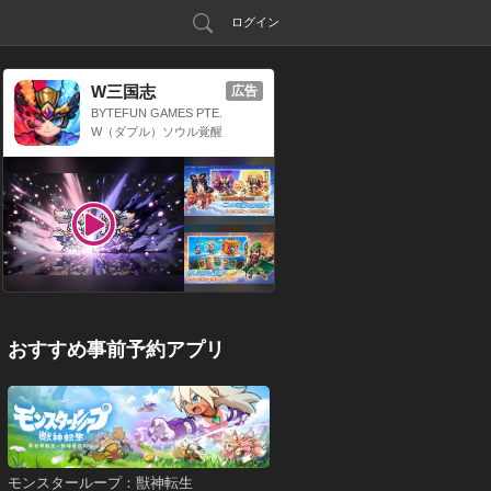
ログイン
W三国志
広告
BYTEFUN GAMES PTE.
LTD.
W（ダブル）ソウル覚醒
x 三国放置系RPG
おすすめ事前予約アプリ
モンスターループ：獣神転生