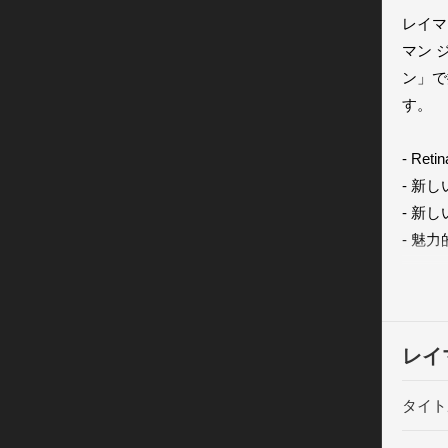
レイマ
マン 
ン」で採
す。

- R
- 新
- 新
- 魅力
- な
- こ
- ク
- ゲ
レイ
レイマ
タイト
イマン