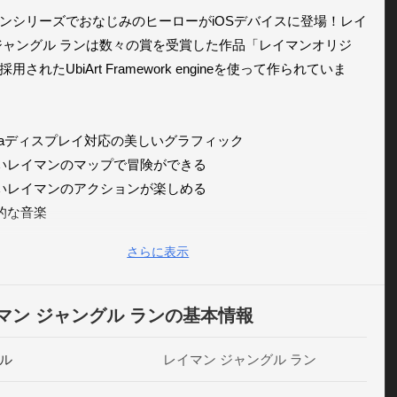
ンシリーズでおなじみのヒーローがiOSデバイスに登場！レイ
ジャングル ランは数々の賞を受賞した作品「レイマンオリジ
用されたUbiArt Framework engineを使って作られていま
etinaディスプレイ対応の美しいグラフィック 

しいレイマンのマップで冒険ができる

しいレイマンのアクションが楽しめる

的な音楽

めらかなタッチ操作

さらに表示
こでしか手に入らない限定の壁紙がアンロックできる

ラウドセーブサポート

ームセンターリーダーボードサポート

マン ジャングル ランの基本情報
ン ジャングル ランは誰でも簡単にプレイできます。そしてレ
ル
レイマン ジャングル ラン
ファンを飽きさせない奥深いゲームデザインになっていま