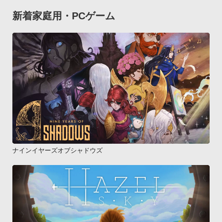
ップ」にて「BB/ATパック」をご購入いただくことで選択可能
新着家庭用・PCゲーム
となります。Q.「？」以外の設定が選べない

A.「？」以外の設定は、タイトル画面の「ショップ」にて「設
定変更」をご購入いただくことで選択可能となります。Q.アプ
リの請求は毎月発生するか？

A.当スロットアプリは「買いきり」のため、ご請求が発生する
のは、初回ご購入時のみとなります。Q.問い合わせの返事が来
ない

A.サポート窓口の営業時間は、土日祝日・年末年始をのぞく
「平日10：00～13：00、14：00～18：00」となります。

メールによるお問い合わせは常時受け付けておりますが、返信
は営業時間内のみとなります。

ナインイヤーズオブシャドウズ
尚、お問い合わせいただいたお客様への返信が届かないケース
が多発しております。

お問い合わせの前に「support_anapp@dp-corp.co.jp」、およ
びPCから送信されたメールの受信許可をお願い致します。この
アプリケーションには、（株）ＣＲＩ・ミドルウェア

「CRIWARE (TM) mobile」が使用されています（C）DAITO 