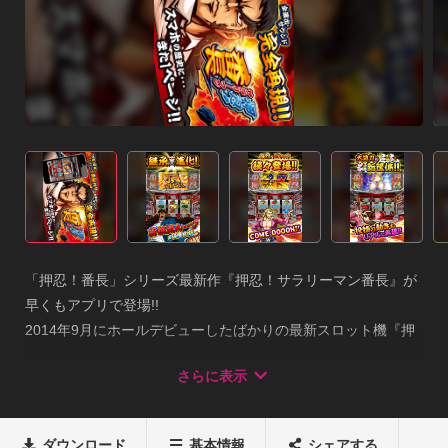
「押忍！番長」シリーズ最新作『押忍！サラリーマン番長』が
早くもアプリで登場!!

2014年9月にホールデビューしたばかりの最新スロット機『押
忍！サラリーマン番長』

さらに表示
(株式会社 大都技研)を、シミュレーターアプリとして完全再
現!!

進化した「絶頂RUSH」でサラリーマンの「頂上」を目指せ!!
ダウンロード
基本情報
シェアする