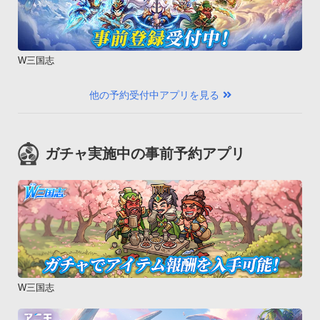
より意図せず高額の通信料が発生する恐れがあります。

海外に出掛けられる際は、Playストアにて「自動更新を許可す
る」のチェックを外されることを推奨します。【よくあるご質
W三国志
問】

・お問い合わせいただく前に、以下の内容をご確認ください。

他の予約受付中アプリを見る
また、お問い合わせの際は、必ず【アプリ名】【お使いの機種
名】【お問い合わせ内容の詳細】を明記願います。Q.エラーコ
ード（例：498）が表示され、ダウンロードが出来ない

ガチャ実施中の事前予約アプリ
A.ストレージの空き容量不足、またはサーバ混雑の可能性がご
ざいますので、不要なデータをできる限り移動、または削除し
た後、時間を置いて再度お試しください。

症状が改善されない場合は、お手数ですがGoogle Playの「ヘ
ルプ（「Playストア」アプリ起動中にメニューキーで表示）」
へ、エラーコードを明記の上お問い合わせください。Q.ダウン
ロードが「待機中」の状態から進まない

A.ダウンロード時に表示される「Wi-Fi使用時にのみダウンロー
W三国志
ド」にチェックを入れた状態で、Wi-Fi以外の通信を行った場合
に発生します。
