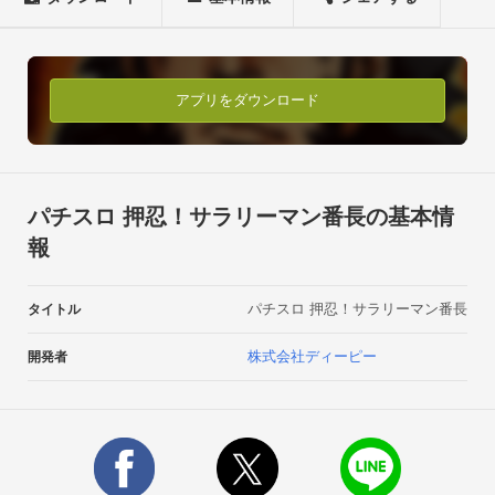
【ダウンロードが行えないお客様】

【サウンドが正しく再生されないお客様】

当ページ下部【よくあるご質問】記載の手順で解消する場合が
あります。ご参照ください。【ご購入前に必ずご確認くださ
アプリをダウンロード
い】

■対応機種以外でのご購入は動作保証外となり、一切のサポー
トを致しかねます。必ずご購入前に、下記URLの【対応機種一
覧】より、お使いの機種が対応機種一覧に含まれているかご確
パチスロ 押忍！サラリーマン番長の基本情
認ください。

報
http://www.dp-corp.co.jp/service_support/spsbancho.html■ご購
入頂いたパチスロアプリは2時間以内にキャンセルを行います
パチスロ 押忍！サラリーマン番長
タイトル
と購入の取り消しが可能です（Google Playが提供している
「ダウンロード2時間以内のキャンセルサービス」）。ただ
株式会社ディーピー
開発者
し、お客様の通信環境によりアプリのダウンロードに2時間以
上かかる場合がございます。その場合はキャンセルする事がで
きませんので予めご了承ください。

アプリのキャンセル（ダウンロード完了後2時間以内）には
Google Playが定める所定の手続きが必要となりますので、事