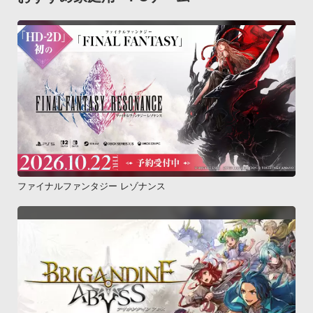
contact_type=contact_policy&amp;policy=wallet）よりGoogle
に問い合わせる

（Google Playの障害であるケースもございます）Q.購入済み
の追加機能がすべて無効になった

A.以下の手順により無償で復旧が可能です。1.タイトル画面の
「ショップ」にて、無効となった追加機能をタップ

2.「購入する」の部分をタップする

3.表示される警告文の「はい」を選択

4.数秒後、「既に購入済みです」と表示が出る

5.同画面上の「タイトルへ戻る」をタップ以降、該当する追加
ファイナルファンタジー レゾナンス
機能が再度有効になる

6.他に無効となっている追加機能がある場合は、各機能ごとに
上記1～5の手順を繰り返す

※3～4の間に通信が発生します

但し、ご購入済みのGoogleアカウントでない場合、エラーや請
求が発生する場合がございますのでご注意ください。Q.外部ス
トレージの空き容量が充分あるのに、ダウンロードが出来ない

A.お使いの機種によっては、内部ストレージ内に全アプリデー