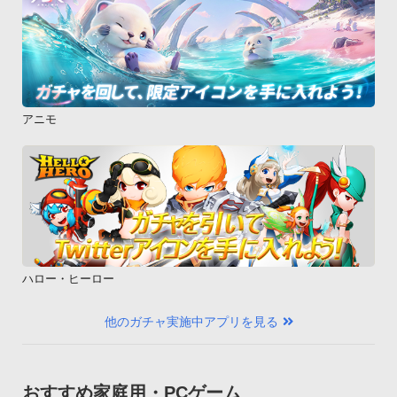
一旦ダウンロードを中止し、別のWi-Fi回線への接続をお試しい
ただくか、チェックを外し、別の通信手段（3G回線等）からの
ダウンロードをお試しください。Q.アプリを中断したい

A.「オプションメニュー」にて「アプリ終了」を選択、または
遊技中にホームボタンを押してアプリを終了いただければ、そ
アニモ
の時点の遊技情報が自動的に保存されます。

中断中のデータがある場合、タイトル画面で「ゲームスター
ト」をタップすると再開確認画面が表示されますので、「は
い」を選ぶと、中断した時点から再開できます。Q.追加機能
（アドオン）が購入できない

A.以下の内容をご確認ください。・「Playストア」アプリを最
新のものにバージョンアップする

ハロー・ヒーロー
・アプリ購入時のGoogleアカウントと、スマートフォンの
Googleアカウントが一致しているか確認する

他のガチャ実施中アプリを見る
・決済額が上限に達していないか、各通信会社に確認する

（上限に達している場合は、翌月以降に再度お試しください）

・決済手段をクレジットカードに変更する

おすすめ家庭用・PCゲーム
・こちら（http://support.google.com/wallet/bin/request.py?