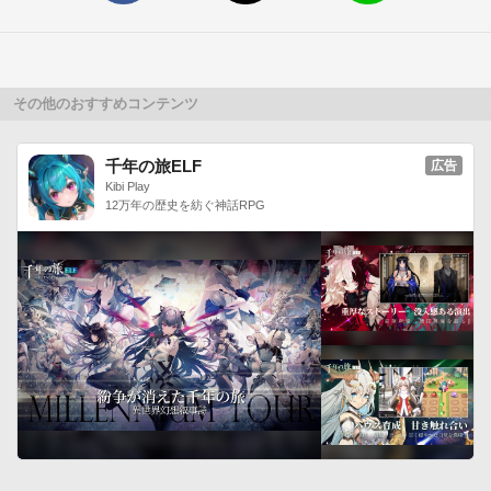
前に必ず下記URLにて内容をご確認ください。

http://support.google.com/googleplay/bin/answer.py?
hl=ja&amp;answer=134336&amp;topic=2450225&amp;ctx=topi
c【動作環境】

その他のおすすめコンテンツ
Android 2.3.3 以上(4.0以上推奨)

【会社概要】

千年の旅ELF
広告
モバイルサイト「大都吉宗CITY」やダウンロード無料のパチス
Kibi Play
ロアプリ「DonDel」を運営し、『秘宝伝 ～太陽を求める者達
12万年の歴史を紡ぐ神話RPG
～』『クレアの秘宝伝』『押忍！番長２』『吉宗（2013）』
『ンゴロポポス ～ピンチ！捕われの爺～』『忍魂』『SHAKE 
II』『押忍！操』『ギラギラ爺サマー』『パチスロ 押忍！サラ
リーマン番長 絶頂Lite ver.』等の配信実績のある株式会社ディ
ーピーが、『押忍！サラリーマン番長』のシミュレーターアプ
リの配信を開始致しました。【ご注意】

■本アプリは一部個別課金対応となっており、購入する事によ
り下記機能が追加されます。

・BB/ATパック（鏡BB/ATと雫BB/ATが選択可能）

・アシスト機能（通常オート/ウェイトカット 等の機能）
