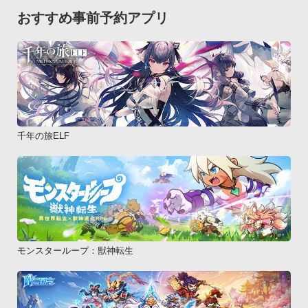
・設定変更（好きな設定で実戦攻略）

おすすめ事前予約アプリ
・エクストラ機能（高速オート/セーブ機能 等の機能）

　※セーブ機能について、一度セーブしたデータは削除及び上
書きしない限り何度でもロードできます。■演出を読み込む
際、ウェイトが入る場合があります。

また、アプリ内で表示される数値はあくまでシミュレート値で
あり、実際のスロット機とは異なる場合があります。予めご了
承ください。■本アプリは、内部ストレージ（スマートフォン
千年の旅ELF
本体）に28MB以上、外部ストレージ（microSD等）に1.5GB以
上の空き容量が必要です。

※機種によっては、内部ストレージに1.5GB以上の空き容量が
必要となる場合があります■アプリ購入完了後に約1.5GBのデー
タダウンロードが発生します。ダウンロードには数十分～数時
間程度を要します（通信環境により大きく異なります）。

なお、3G回線およびLTE回線は、通信制限によりダウンロード
モンスターループ：獣神転生
が途中で行えなくなる恐れがございますので、Wi-Fi環境のご利
用を強く推奨します。■海外におられる状態で「自動更新を許
可する」にチェックを入れている場合、バージョンアップ等に