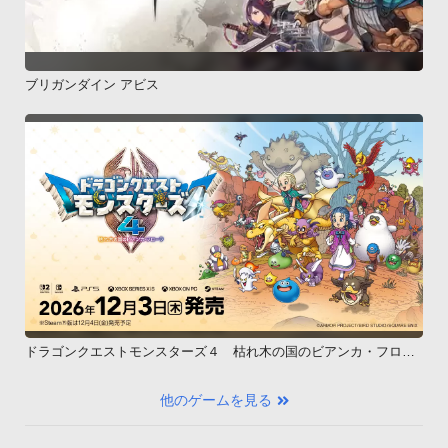
タを保存する場合がございます。

内部ストレージの総容量が4GB以上ある機種については、一度
内部ストレージのデータを外部ストレージに移動、または削除
ブリガンダイン アビス
いただき、1.5GB以上の空き容量を確保した上で、再度ダウン
ロードをお試しください。Q.アプリの演出やサウンドが正しく
再生されない

A.以下の内容をお試しください。・[設定] &gt; [アプリケーショ
ン] &gt; [アプリケーションの管理]より、起動しているアプリの
強制停止を行う

・スマートフォンの再起動、またはキャッシュのクリアを行う

・アプリのアンインストールおよび再インストールを行うな
お、「OSのアップデート」により症状が改善される場合もござ
いますが、機種によっては症状が重くなったり、新たな症状が
発生する恐れもございます。

ドラゴンクエストモンスターズ４ 枯れ木の国のビアンカ・フロー
OSのアップデートに伴うトラブルについては弊社で一切責任を
ラ
負いかねますので、実施につきましてはお客様ご自身の判断に
他のゲームを見る
てお願い致します。Q.「轟BB/AT」以外が選択できない

A.「鏡BB/AT」および「雫BB/AT」は、タイトル画面の「ショ