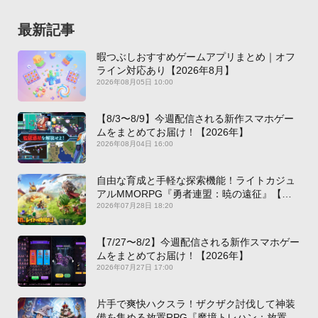
最新記事
暇つぶしおすすめゲームアプリまとめ｜オフ
ライン対応あり【2026年8月】
2026年08月05日 10:00
【8/3〜8/9】今週配信される新作スマホゲー
ムをまとめてお届け！【2026年】
2026年08月04日 16:00
自由な育成と手軽な探索機能！ライトカジュ
アルMMORPG『勇者連盟：暁の遠征』【最
新作PICKUP】
2026年07月28日 18:20
【7/27〜8/2】今週配信される新作スマホゲー
ムをまとめてお届け！【2026年】
2026年07月27日 17:00
片手で爽快ハクスラ！ザクザク討伐して神装
備を集める放置RPG『魔境トレハン：放置で