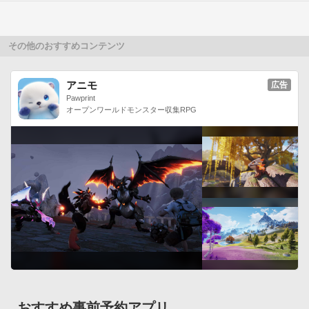
アカウント★ 

ゲーム内から1日1回つぶやくと有料コインGET!! 

▼facebook 

その他のおすすめコンテンツ
http://www.facebook.com/AndamulGames 

▼twitter 

アニモ
広告
http://twitter.com/andamulgames 問い合わせに関しては 

Pawprint
株式会社アンダムル

オープンワールドモンスター収集RPG
darksaint@andamul.com　までお願いします。
おすすめ事前予約アプリ