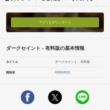
巨人族、ドワーフ族、エルフ族、精霊族を巧みに操り相手の城
を落とす、新感覚のカード＆タワーディフェンスゲームです！ 
★一日一回つぶやくと有料コインがゲットできる！ 

本アプリでは、twitterやfaccebookにツイートやメッセージを投
アプリをダウンロード
稿すると、有料コイン(最大200ECO）をゲットすることができ
ます。 ★基本操作は超シンプル！ 

主人公を操作して仲間を召喚。召喚した仲間とともに相手の城
を攻め落とせば次のステージに進めます。本アプリはシンプル
ダークセイント - 有料版の基本情報
な操作で楽しむことができます。 ★召喚される仲間を増やし、
強化しよう！ 

ダークセイント - 有料版
タイトル
主人公のレベルが上がると召喚出来る仲間の数が増える！それ
をうまく使って敵の城を攻略しよう。カードを集め、戦略を立
ANDAMUL
開発者
ててステージをクリアしよう！ ★わき出る敵をスキルでなぎ倒
せ！ 

レベルが上がるとスキルを覚えることができます。習得したス
キルを用いて、次々にわき出てくる敵をなぎ倒そう。スキルで
敵を打ち破っていく爽快感には、病みつ-

きになること間違いありません。 ★アンダムル　ゲームス公式