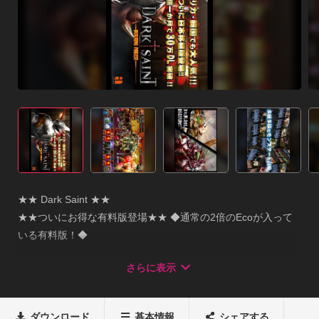
★★ Dark Saint ★★ 

★★ついにお得な有料版登場★★ ◆通常の2倍のEcoが入って
いる有料版！◆ 

最初から5000Ecoが入っております。 詳しくはコチラ↓↓ 

さらに表示
http://www.facebook.com/AndamulGames 

★★★★★★★★★★★★★★★★★★★★★★ 【ダークセイ
ントとは？】 

ダウンロード
基本情報
シェアする