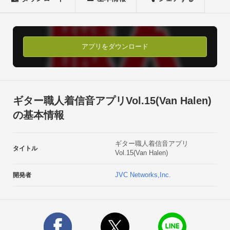
5. Unchained/Van Halen

6. DREAMS/Van Halen

7. G線上のアリア(ロックver.1)/バッハ

8. G線上のアリア(ロックver.2)/バッハ

アプリをダウンロード
9. Rock&#39;n Riff 8/野村義男

10. 地獄の目覚まし/Field Village(効果音)ワンタッチの簡単操作
で着信音、メール音(通知音)に設定可能、アプリ毎に人気の10
曲(※)をセレクト。

ギター職人着信音アプリVol.15(Van Halen)
演奏は浜崎あゆみのサポートでもおなじみ&quot;ヨッちゃん
の基本情報
&quot;こと野村義男とジャパニーズメタルバンド「Gargoyle」
の超絶ギタリストKENTARO！迫力のリアルギターサウンドを
ギター職人着信音アプリ
お楽しみ下さい！◆主な機能

タイトル
Vol.15(Van Halen)
　　-着信音設定

　　-メール音(通知音)設定

JVC Networks,Inc.
開発者
　　-アラーム音設定◆対応機種docomo・MEDIAS ES N-05D

・Xperia NX SO-02D

・Disney Mobile on docomo F-08D

・MEDIAS LTE N-04D
