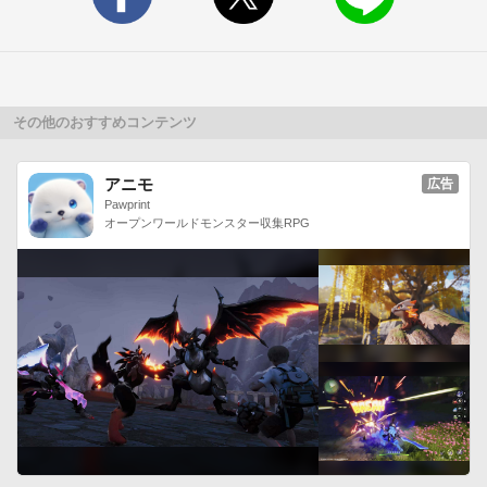
・Q-pot.Phone SH-04D

・PRADA phone by LG L-02D

・ARROWS μ F-07D

・LUMIX Phone P-02D

・GALAXY NEXUS SC-04D

その他のおすすめコンテンツ
・ARROWS X LTE F-05D

・MEDIAS PP N-01D

アニモ
広告
・Optimus LTE L-01D

Pawprint
オープンワールドモンスター収集RPG
・AQUOS PHONE slider SH-02D

・AQUOS PHONE SH-01D

・GALAXY NEXUS SC-04D

・ARROWS Kiss F-03D

・GALAXY S II LTE SC-03D 

・with series REGZA Phone T-01D 

・with series P-01D 

・Xperia PLAY SO-01D

・Xperia ray SO-03C

・P-07C 
