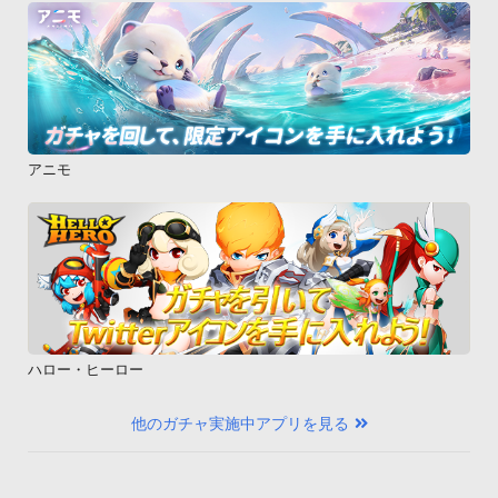
・008Z

・003P

・HTC Desire HD 001HT

・DELL Streak SoftBank 001DL

・GALAPAGOS 003SH

・GALAPAGOS 005SH

アニモ
・AQUOS PHONE 007SH

・AQUOS PHONE 009SH

・Vision 007HW※Sメールの着信音につきまして、本アプリで
は「通知音」の変更のみ可能となっているため、「通知音」と
は別に「メール着信音」がある機種につきましては、「メール
着信音」には設定出来ません。予めご了承下さいますようお願
い申し上げます。

ハロー・ヒーロー
◆対応OS

Android OS 2.1以降※本アプリは月額サービスではございませ
他のガチャ実施中アプリを見る
ん。ダウンロード時にのみ販売価格分が課金されます。以降は
アンインストールするまで無料で使用出来ます。

※アラーム設定が有効な状態で端末の電源をOFFにすると、ア