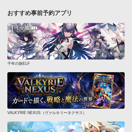
・AQUOS PHONE f SH-13C

・Xperia acro SO-02C

おすすめ事前予約アプリ
・GALAXY S II SC-02C

・MEDIAS WP N-06C

・AQUOS PHONE SH-12C

・LYNX 3D SH-03C

・REGZA Phone T-01C

・Xperia arc SO-01C

・MEDIAS N-04C

千年の旅ELF
・GALAXY Tab SC-01C

・Xperia SO-01B

・GALAXY S SC-02Bau・Optimus X IS11LG

・GALAXY SII WiMAX ISW11SC

・ARROWS ES IS12F

・MEDIAS BR IS11N

VALKYRIE NEXUS（ヴァルキリーネクサス）
・AQUOS PHONE IS14SH

・ARROWS Z ISW11F

・DIGNO ISW11K 
