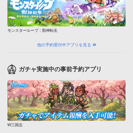
・AQUOS PHONE IS13SH

・htc EVO 3D ISW12HT

・htc EVO WiMAX ISW11HT

・MIRACH IS11PT 

モンスターループ：獣神転生
・REGZA Phone IS11T 

・G&#39;zOne IS11CA 

他の予約受付中アプリを見る
・INFOBAR A01 

・AQUOS PHONE IS12SH 

・XPERIA acro IS11S 

ガチャ実施中の事前予約アプリ
・AQUOS PHONE IS11SH 

・IS05

・REGZA Phone(IS04)

・IS03※Eメールの着信音につきまして、本アプリでは「通知
音」の変更のみ可能となっているため、「通知音」とは別に
「メール着信音」がある機種につきましては、「メール着信
音」には設定出来ません。予めご了承下さいますようお願い申
し上げます。SoftBank・LUMIX Phone 101P

W三国志
・AQUOS PHONE 102SH
