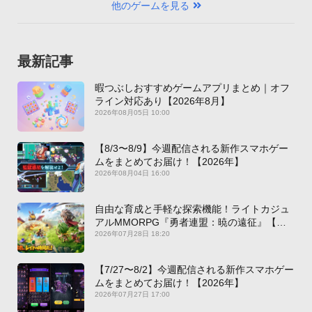
他のゲームを見る
最新記事
暇つぶしおすすめゲームアプリまとめ｜オフ
ライン対応あり【2026年8月】
2026年08月05日 10:00
【8/3〜8/9】今週配信される新作スマホゲー
ムをまとめてお届け！【2026年】
2026年08月04日 16:00
自由な育成と手軽な探索機能！ライトカジュ
アルMMORPG『勇者連盟：暁の遠征』【最
新作PICKUP】
2026年07月28日 18:20
【7/27〜8/2】今週配信される新作スマホゲー
ムをまとめてお届け！【2026年】
2026年07月27日 17:00