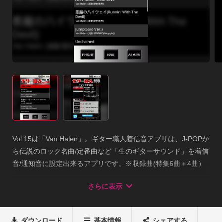
Vol.15は「Van Halen」。ギター職人着信音アプリは、J-POPか
ら伝説のロック名曲/定番曲など「生のギターサウンド」を着信
音/通知音に設定出来るアプリです。※収録曲(特集6曲＋4曲）

1. Panama/Van Halen

さらに表示
2. Ain&#39;t Talkin&#39; &#39;bout Love/Van Halen

3. 悪魔のハイウェイ(Runnin&#39; With The Devil)/Van Halen

4. Jump(Solo Ver.)/Van Halen

ダウンロード
基本情報
シェアする