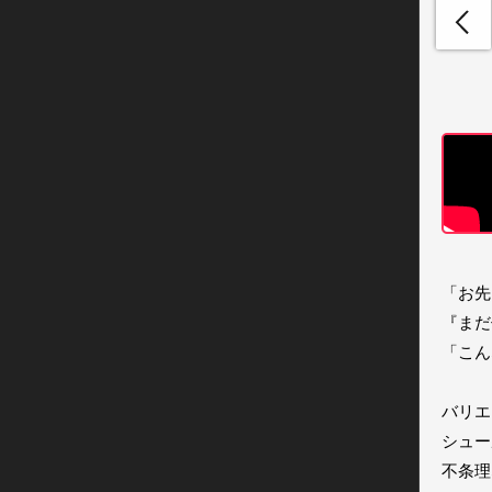
「お先
『まだ
「こん
バリエ
シュー
不条理