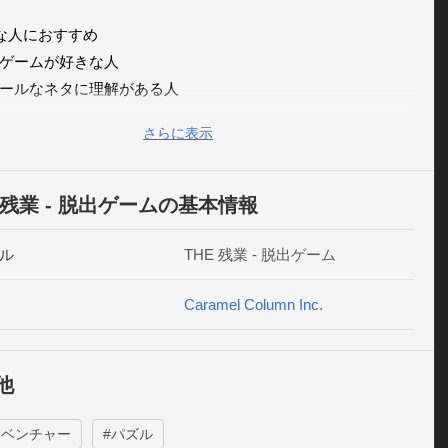
な人におすすめ

ゲームが好きな人

ールなネタに理解がある人

から脱出したいと思ったことがある人

さらに表示
びかた

なるところをタップ

E 残業 - 脱出ゲームの基本情報
テムは使いたい場所までスワイプ

方法に困ったらヒントを見よう

ル
THE 残業 - 脱出ゲーム
Caramel Column Inc.
デザイン: 大野真樹

ト: シラカワリュウ
他
ドベンチャー
#パズル