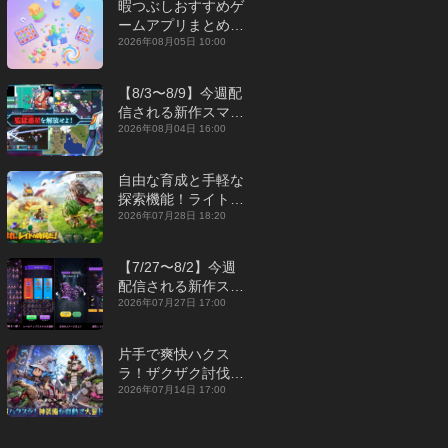
暇つぶしおすすめゲ
ームアプリまとめ｜
オフライン対応あり
2026年08月05日 10:00
【2026年8月】
【8/3〜8/9】今週配
信される新作スマホ
ゲームをまとめてお
2026年08月04日 16:00
届け！【2026年】
自由な育成と手軽な
探索機能！ライトカ
ジュアルMMORPG
2026年07月28日 18:20
『勇者連盟：暁の遠
征』【最新作PICKU
【7/27〜8/2】今週
P】
配信される新作スマ
ホゲームをまとめて
2026年07月27日 17:00
お届け！【2026
年】
片手で爽快ハクス
ラ！ザクザク討伐し
て神装備を集める放
2026年07月14日 17:00
置RPG『魔境トレハ
ン：放置で神装備』