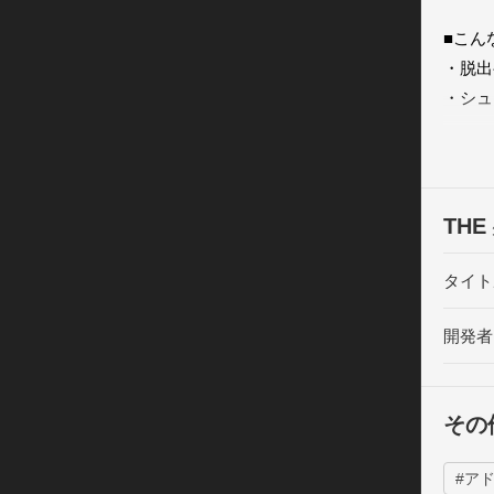
■こん
・脱出
・シュ
・会社
■あそ
・気に
TH
・アイ
・脱出
タイト
開発者
ゲーム
イラス
その
#ア