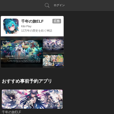
ログイン
千年の旅ELF
広告
Kibi Play
12万年の歴史を紡ぐ神話
RPG
おすすめ事前予約アプリ
千年の旅ELF