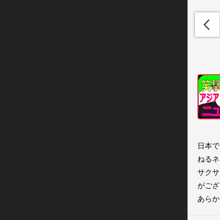
日本で
ねるネ
サクサ
がござ
あらか