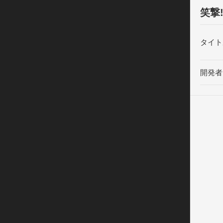
笑撃
タイト
開発者