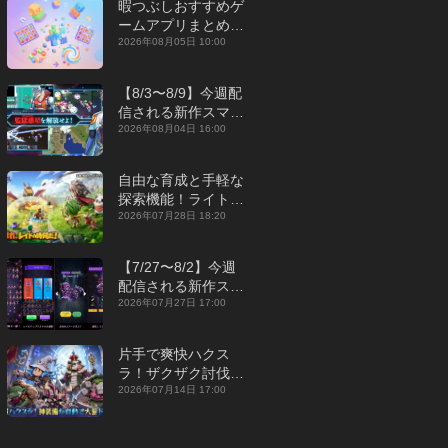
暇つぶしおすすめゲ
ームアプリまとめ｜
オフライン対応あり
2026年08月05日 10:00
【2026年8月】
【8/3〜8/9】今週配
信される新作スマホ
ゲームをまとめてお
2026年08月04日 16:00
届け！【2026年】
自由な育成と手軽な
探索機能！ライトカ
ジュアルMMORPG
2026年07月28日 18:20
『勇者連盟：暁の遠
征』【最新作PICKU
【7/27〜8/2】今週
P】
配信される新作スマ
ホゲームをまとめて
2026年07月27日 17:00
お届け！【2026
年】
片手で爽快ハクス
ラ！ザクザク討伐し
て神装備を集める放
2026年07月14日 17:00
置RPG『魔境トレハ
ン：放置で神装備』