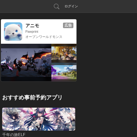
ログイン
アニモ
広告
Pawprint
オープンワールドモンス
ター収集RPG
おすすめ事前予約アプリ
千年の旅ELF