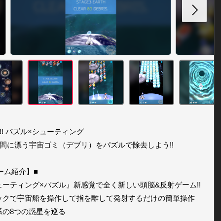
!! パズル×シューティング

間に漂う宇宙ゴミ（デブリ）をパズルで除去しよう!!

ーム紹介】■ 

ューティング×パズル』新感覚で全く新しい頭脳&反射ゲーム!!

ックで宇宙船を操作して指を離して発射するだけの簡単操作

系の8つの惑星を巡る
