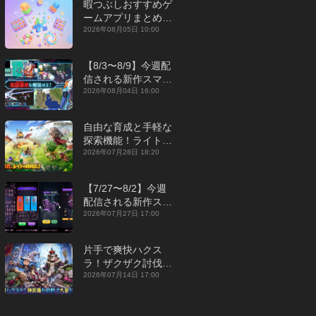
暇つぶしおすすめゲ
ームアプリまとめ｜
オフライン対応あり
2026年08月05日 10:00
【2026年8月】
【8/3〜8/9】今週配
信される新作スマホ
ゲームをまとめてお
2026年08月04日 16:00
届け！【2026年】
自由な育成と手軽な
探索機能！ライトカ
ジュアルMMORPG
2026年07月28日 18:20
『勇者連盟：暁の遠
征』【最新作PICKU
【7/27〜8/2】今週
P】
配信される新作スマ
ホゲームをまとめて
2026年07月27日 17:00
お届け！【2026
年】
片手で爽快ハクス
ラ！ザクザク討伐し
て神装備を集める放
2026年07月14日 17:00
置RPG『魔境トレハ
ン：放置で神装備』