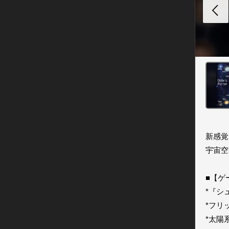
新感覚
宇宙空
■【ゲ
*『シ
*フリ
*太陽