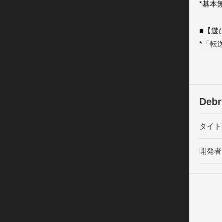
*基本
■【遊び
*「転
工場に
*「ア
しょう

*「転
Deb
消せま
*デブ
タイト
します
* 迫
開発者
* 仲
ダメー
* 隕
ダメー
*UF