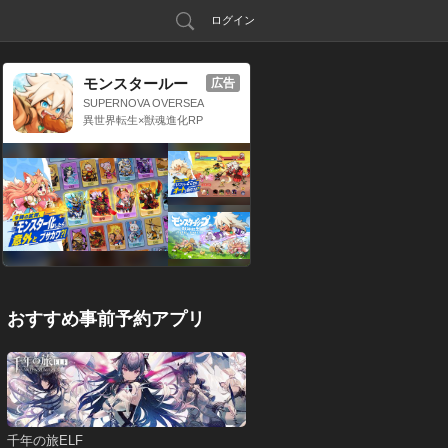
ログイン
モンスタールー
広告
プ：獣神転生
SUPERNOVA OVERSEA
S LIMITED
異世界転生×獣魂進化RP
G
おすすめ事前予約アプリ
千年の旅ELF