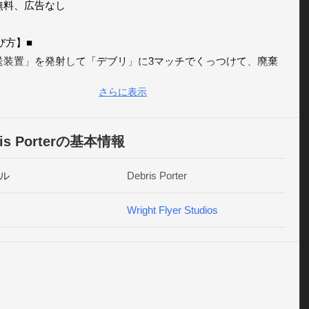
無料、広告なし

方】■ 

送装置」を発射して「デブリ」に3マッチでくっつけて、廃棄
転送しましょう

さらに表示
イテム」や「転送ゲージ」を使って効率的にデブリを転送しま
送ゲージ」貯めた状態でタッチして解放するとデブリを一気に
ris Porterの基本情報
す

リポーターは大変危険な仕事です！2回の機体ダメージで墜落
ル
Debris Porter
…気をつけて！

り来るデブリがセーフティーラインを越えると墜落します

Wright Flyer Studios
間の宇宙船に誤って「転送装置」を撃つと爆発し、衝撃で自分も
ジを受けます

石や襲いかかるUFOのビームを避けましょう！激突すると機体
ジを受けます

Oは撃墜不可、ひたすらビームを避けてデブリを消しましょう