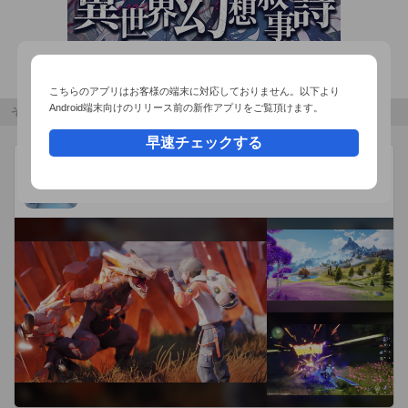
  この時、選択画像に場所情報(GPS座標情報)がある場合は、撮
影された時の場所情報が表示されますが

  撮影された画像自体に場所情報(GPS座標情報)がない場合は、
場所情報は表示されません。

こちらのアプリはお客様の端末に対応しておりません。以下より
Android端末向けのリリース前の新作アプリをご覧頂けます。
=================================================
その他のおすすめコンテンツ
===

早速チェックする
アニモ
広告
Pawprint
オープンワールドモンスター収集RPG
---------------------- 

[ChoppoLab 公式サイト]

http://www.choppolab.com/

---------------------- 

[Special Thanks] 

- 魔王魂 (Sound)

- ふい様 (ふい字、まきば、おひさま font)

- たぬき侍様 (たぬき油性マジック、ようじょふぉんと font)