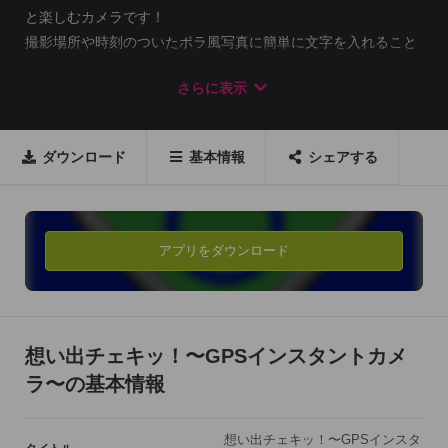
と楽しむカメラです！

撮影場所や時刻のついたポラ風写真に簡単に文字を入れること
ができます！

さらに表示
・友達と遊んでいる何気ない瞬間！

・家族と公園で過ごす休日！

・恋人との楽しいデートのひととき！

ダウンロード
基本情報
シェアする
そんな愛おしい瞬間を、写真にメッセージを添えて残しましょ
う！

アプリをダウンロード
[機能] 

・撮影場所表記機能(GPS)

・撮影時刻の自動挿入(日付/日付+時間/なし) 

・メッセージ挿入機能！(フォント数69,文字色56色) 

想い出チェキッ！〜GPSインスタントカメ
・スタンプ挿入機能

ラ〜の基本情報
・フレーム色変更機能(枠色56色)

・画質切替機能(フィルタ 12種(iPhone5は13種))

想い出チェキッ！〜GPSインスタ
・目がハート機能(顔認識)
