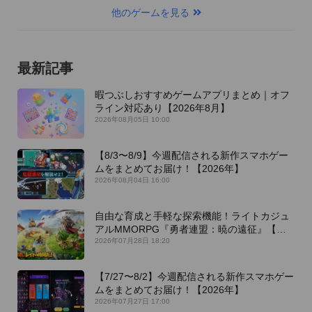
他のゲームを見る
最新記事
暇つぶしおすすめゲームアプリまとめ｜オフ
ライン対応あり【2026年8月】
2026年08月05日 10:00
【8/3〜8/9】今週配信される新作スマホゲー
ムをまとめてお届け！【2026年】
2026年08月04日 16:00
自由な育成と手軽な探索機能！ライトカジュ
アルMMORPG『勇者連盟：暁の遠征』【最
新作PICKUP】
2026年07月28日 18:20
【7/27〜8/2】今週配信される新作スマホゲー
ムをまとめてお届け！【2026年】
2026年07月27日 17:00