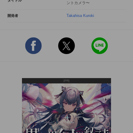
タイトル
ントカメラ〜
・SNS投稿機能(Facebook/twitter/instagram/Line) 

※iPad版はinstagramへの投稿に対応していません。 

Takahisa Kuroki
開発者
(iPad版は Facebook twitter Lineのみ) 

=================================================
===

【GPSによる撮影場所表示機能について】

・現在地を表示するためには、[設定] > [プライバシー] > [位置
情報サービス]でInstaLikeをONにしてください

　※設定を切り替えて実際にGPS情報が使用できるまで、少し
時間がかかることがあります。

[PR]
・カメラロールから画像を選んだ場合、選択画像に時間情報が
ある場合は

  「確認 画像の日付、場所を使用しますか？」

  という確認ダイアログが出ます。

  [はい]を選択すると画像の保存された時刻情報を使用すること
ができます。
