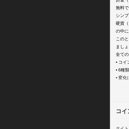
無料で
シンプ
硬貨（
の中に
このと
ましょ
全ての
• コ
• 6
• 変
• 神
• G
年齢は6
• ビ
コイ
テージ
• キ
タイト