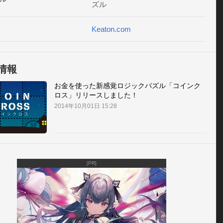
ズル
し算の学習ができます。親子で楽しく脳トレはいかがでしょ
【 広告とアドオンについて 】

Keaton.com
の無料アプリには広告が含まれています（アドオンの購入で非表
きます）

のアプリには、100以上の無料で遊べるステージが含まれていま
情報
パズルパックを購入することで、さらに多くのステージを楽
とができます。ステージの数は今後のアップデートでさらに
お金を使った新感覚ロジックパズル「コインク
ロス」リリースしました！
予定です。お楽しみに！
2014年10月01日 15:28
[PR]