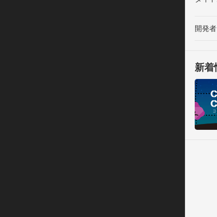
金の足
うか。
開発者
• こ
示にで
• こ
新着
すが、
しむこ
増える