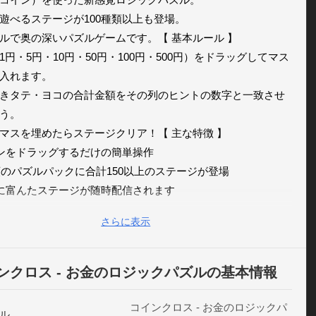
遊べるステージが100種類以上も登場。

ルで奥の深いパズルゲームです。【 基本ルール 】

1円・5円・10円・50円・100円・500円）をドラッグしてマス
入れます。

きタテ・ヨコの合計金額をその列のヒントの数字と一致させ
う。

マスを埋めたらステージクリア！【 主な特徴 】

インをドラッグするだけの簡単操作

種類のパズルパックに合計150以上のステージが登場

化に富んたステージが随時配信されます

秘的で美しいグラフィックと幻想的なサウンド

さらに表示
oogle Playのランキングに対応。友達とスコアを競おう！【 対象
〜99歳 】

ギナー向けの簡単ステージから、やりごたえ十分の上級者向けス
ンクロス - お金のロジックパズルの基本情報
まで、変化に富んだステージが数多く登場します。

ッズ向けの簡易ステージも含まれていますので、お金の種類やお
コインクロス - お金のロジックパ
ル