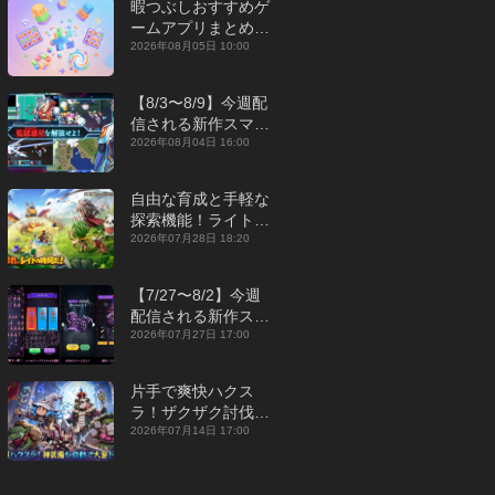
暇つぶしおすすめゲ
ームアプリまとめ｜
オフライン対応あり
2026年08月05日 10:00
【2026年8月】
【8/3〜8/9】今週配
信される新作スマホ
ゲームをまとめてお
2026年08月04日 16:00
届け！【2026年】
自由な育成と手軽な
探索機能！ライトカ
ジュアルMMORPG
2026年07月28日 18:20
『勇者連盟：暁の遠
征』【最新作PICKU
【7/27〜8/2】今週
P】
配信される新作スマ
ホゲームをまとめて
2026年07月27日 17:00
お届け！【2026
年】
片手で爽快ハクス
ラ！ザクザク討伐し
て神装備を集める放
2026年07月14日 17:00
置RPG『魔境トレハ
ン：放置で神装備』