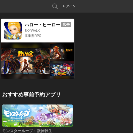
ログイン
ハロー・ヒーロー
広告
SKYWALK
収集型RPG
おすすめ事前予約アプリ
モンスターループ：獣神転生