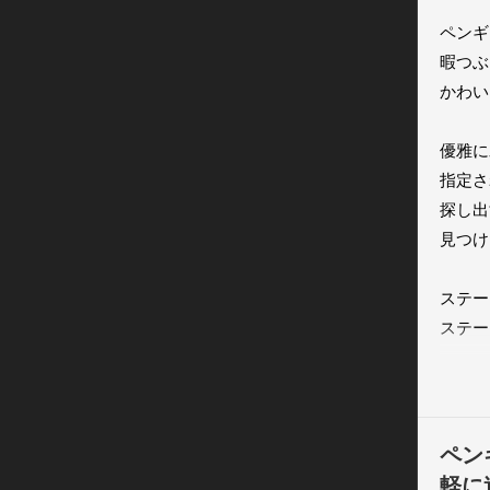
ペンギ
暇つぶ
かわい
優雅に
指定さ
探し出す
見つけ
ステー
ステー
頑張っ
コウテ
などな
ペン
ペンギ
軽に