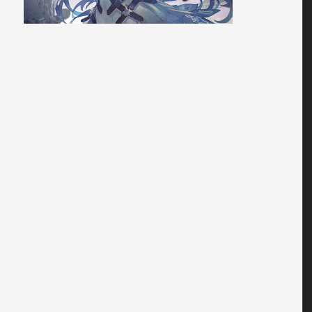
るアプリサービスです

沢山のアプリをお届けする予定です

---------------------------------

d および iPod touchには対応しておりません。