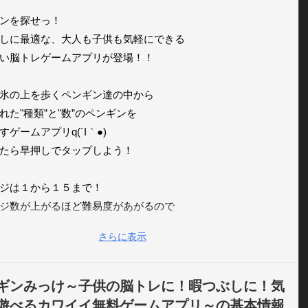
ンを探せっ！

しに最適な、大人も子供も気軽にできる

い脳トレゲームアプリが登場！！

氷の上を歩くペンギン達の中から

れた"種類”と"数”のペンギンを

ゲームアプリq(´I｀●)

たら早押しでタップしよう！

ジは１から１５まで！

ジ数が上がるほど難易度があがるので

てお題のペンギンを探して脳トレしてネ。

さらに表示
イペンギン、イワトビペンギン

ど、色んな種類のペンギンが登場するよ。

ギンみっけ～子供の脳トレに！暇つぶしに！気
ンの種類や特徴を知ることもできるので

遊べるカワイイ無料ゲームアプリ～の基本情報