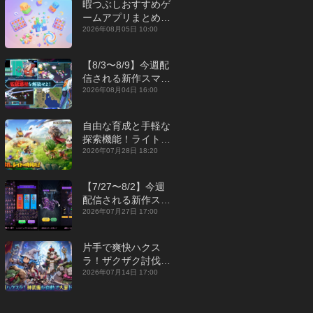
暇つぶしおすすめゲ
ームアプリまとめ｜
オフライン対応あり
2026年08月05日 10:00
【2026年8月】
【8/3〜8/9】今週配
信される新作スマホ
ゲームをまとめてお
2026年08月04日 16:00
届け！【2026年】
自由な育成と手軽な
探索機能！ライトカ
ジュアルMMORPG
2026年07月28日 18:20
『勇者連盟：暁の遠
征』【最新作PICKU
【7/27〜8/2】今週
P】
配信される新作スマ
ホゲームをまとめて
2026年07月27日 17:00
お届け！【2026
年】
片手で爽快ハクス
ラ！ザクザク討伐し
て神装備を集める放
2026年07月14日 17:00
置RPG『魔境トレハ
ン：放置で神装備』