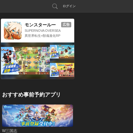
ログイン
モンスタールー
広告
プ：獣神転生
SUPERNOVA OVERSEA
S LIMITED
異世界転生×獣魂進化RP
G
おすすめ事前予約アプリ
W三国志