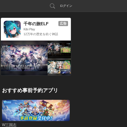
ログイン
千年の旅ELF
広告
Kibi Play
12万年の歴史を紡ぐ神話
RPG
おすすめ事前予約アプリ
W三国志