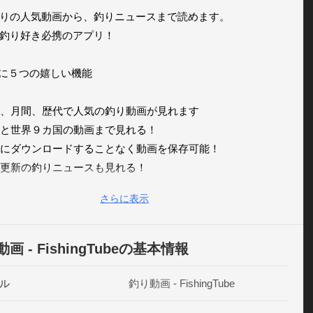
りの人気動画から、釣りニュースまで読めます。

釣り好き必携のアプリ！

らに５つの嬉しい機能

週間、月間、歴代で人気の釣り動画が見れます

なんと世界９カ国の動画まで見れる！

違法にダウンロードすることなく動画を保存可能！

毎日更新の釣りニュースも見れる！

もちろん好きな魚の動画も検索できる！

さらに表示
から海釣りまで、世界中の動画が見放題！

いお気に入り保存して自分の好きな動画を集めるも良し。

画 - FishingTubeの基本情報
間に釣り動画を見るのに最適なアプリです！

ル
釣り動画 - FishingTube
ne、iPad、iPad mini対応