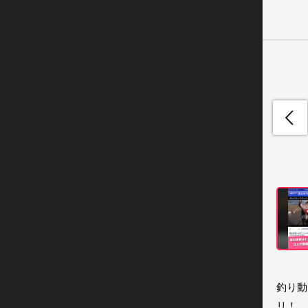
釣り動
リ！
