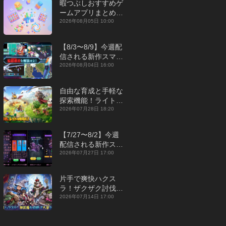
暇つぶしおすすめゲ
ームアプリまとめ｜
オフライン対応あり
2026年08月05日 10:00
【2026年8月】
【8/3〜8/9】今週配
信される新作スマホ
ゲームをまとめてお
2026年08月04日 16:00
届け！【2026年】
自由な育成と手軽な
探索機能！ライトカ
ジュアルMMORPG
2026年07月28日 18:20
『勇者連盟：暁の遠
征』【最新作PICKU
【7/27〜8/2】今週
P】
配信される新作スマ
ホゲームをまとめて
2026年07月27日 17:00
お届け！【2026
年】
片手で爽快ハクス
ラ！ザクザク討伐し
て神装備を集める放
2026年07月14日 17:00
置RPG『魔境トレハ
ン：放置で神装備』