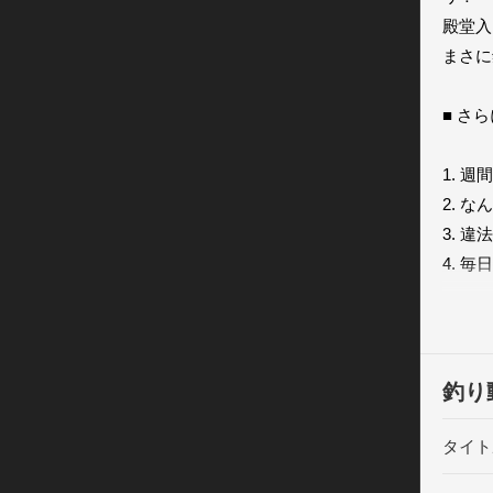
殿堂入
まさに
■ さ
1. 
2. 
3. 
4. 
5. 
川釣り
いっぱ
釣り動
暇な時
タイト
※iPho