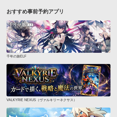
・Xperia acro SO-02C

・GALAXY S II SC-02C

おすすめ事前予約アプリ
・MEDIAS WP N-06C

・AQUOS PHONE SH-12C

・LYNX 3D SH-03C

・REGZA Phone T-01C

・Xperia arc SO-01C

・MEDIAS N-04C

・GALAXY Tab SC-01C

千年の旅ELF
・Xperia SO-01B

・GALAXY S SC-02Bau・Optimus X IS11LG

・GALAXY SII WiMAX ISW11SC

・ARROWS ES IS12F

・MEDIAS BR IS11N

・AQUOS PHONE IS14SH

VALKYRIE NEXUS（ヴァルキリーネクサス）
・ARROWS Z ISW11F

・DIGNO ISW11K 

・AQUOS PHONE IS13SH
