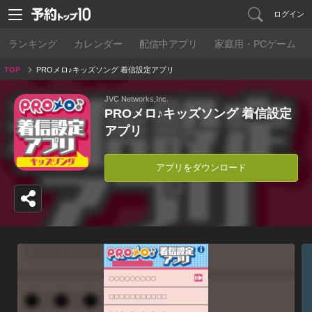
ログイン
ランキング
カレンダー
配信中アプリ
家庭用・PCゲーム
TOP
PROメロ♪キッズソング 着信設定アプリ
JVC Networks,Inc.
PROメロ♪キッズソング 着信設定
アプリ
アプリをダウンロード