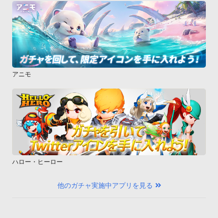
・003P

・HTC Desire HD 001HT

・DELL Streak SoftBank 001DL

・GALAPAGOS 003SH

・GALAPAGOS 005SH

・AQUOS PHONE 007SH

アニモ
・AQUOS PHONE 009SH

・Vision 007HW※Sメールの着信音につきまして、本アプリで
は「通知音」の変更のみ可能となっているため、「通知音」と
は別に「メール着信音」がある機種につきましては、「メール
着信音」には設定出来ません。予めご了承下さいますようお願
い申し上げます。

◆対応OS

ハロー・ヒーロー
Android OS 2.1以降※本アプリは月額サービスではございませ
ん。ダウンロード時にのみ販売価格分が課金されます。以降は
他のガチャ実施中アプリを見る
アンインストールするまで無料で使用出来ます。

※アラーム設定が有効な状態で端末の電源をOFFにすると、ア
ラームが無効になりますので、再度有効にする必要がありま