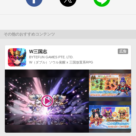
・PRADA phone by LG L-02D

・ARROWS μ F-07D

・LUMIX Phone P-02D

・GALAXY NEXUS SC-04D

・ARROWS X LTE F-05D

その他のおすすめコンテンツ
・MEDIAS PP N-01D

・Optimus LTE L-01D

W三国志
広告
・AQUOS PHONE slider SH-02D

BYTEFUN GAMES PTE. LTD.
W（ダブル）ソウル覚醒 x 三国放置系RPG
・AQUOS PHONE SH-01D

・GALAXY NEXUS SC-04D

・ARROWS Kiss F-03D

・GALAXY S II LTE SC-03D 

・with series REGZA Phone T-01D 

・with series P-01D 

・Xperia PLAY SO-01D

・Xperia ray SO-03C

・P-07C 

・AQUOS PHONE f SH-13C
