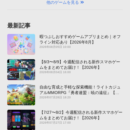
他のゲームを見る
最新記事
暇つぶしおすすめゲームアプリまとめ｜オフ
ライン対応あり【2026年8月】
2026年08月05日 10:00
【8/3〜8/9】今週配信される新作スマホゲー
ムをまとめてお届け！【2026年】
2026年08月04日 16:00
自由な育成と手軽な探索機能！ライトカジュ
アルMMORPG『勇者連盟：暁の遠征』【最
新作PICKUP】
2026年07月28日 18:20
【7/27〜8/2】今週配信される新作スマホゲー
ムをまとめてお届け！【2026年】
2026年07月27日 17:00