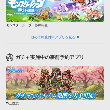
・htc EVO 3D ISW12HT

・htc EVO WiMAX ISW11HT

・MIRACH IS11PT 

・REGZA Phone IS11T 

モンスターループ：獣神転生
・G&#39;zOne IS11CA 

・INFOBAR A01 

他の予約受付中アプリを見る
・AQUOS PHONE IS12SH 

・XPERIA acro IS11S 

・AQUOS PHONE IS11SH 

ガチャ実施中の事前予約アプリ
・IS05

・REGZA Phone(IS04)

・IS03※Eメールの着信音につきまして、本アプリでは「通知
音」の変更のみ可能となっているため、「通知音」とは別に
「メール着信音」がある機種につきましては、「メール着信
音」には設定出来ません。予めご了承下さいますようお願い申
し上げます。SoftBank・LUMIX Phone 101P

・AQUOS PHONE 102SH

W三国志
・008Z
