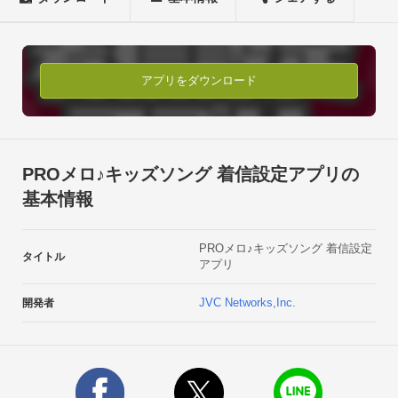
ドラえもんのうた

さんぽ

アルゴリズムこうしん

えいごであそぼう

アプリをダウンロード
おしりフリフリ

ぱわわぷたいそう

ドンスカパンパンおうえんだん◆主な機能

　　-着信音設定

PROメロ♪キッズソング 着信設定アプリの
　　-メール音(通知音)設定

基本情報
　　-アラーム音設定◆対応機種docomo・P-04D

・AQUOS PHONE SH-06D

PROメロ♪キッズソング 着信設定
・Disney mobile on docomo P-05D

タイトル
アプリ
・Xperia acro HD SO-03D

・MEDIAS ES N-05D

JVC Networks,Inc.
開発者
・Xperia NX SO-02D

・Disney Mobile on docomo F-08D

・MEDIAS LTE N-04D

・Q-pot.Phone SH-04D
