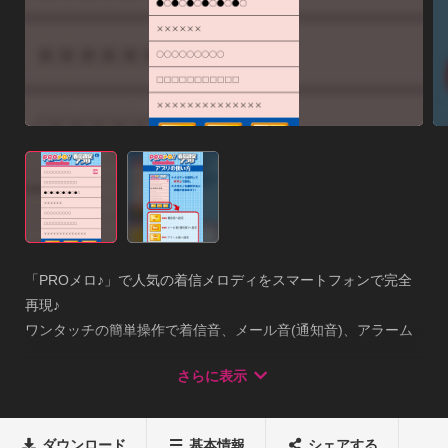
「PROメロ♪」で人気の着信メロディをスマートフォンで完全
再現♪

ワンタッチの簡単操作で着信音、メール音(通知音)、アラーム
音に設定可能☆◆収録曲

さらに表示
アンパンマンのマーチ

サザエさん

おどるポンポコリン

ダウンロード
基本情報
シェアする