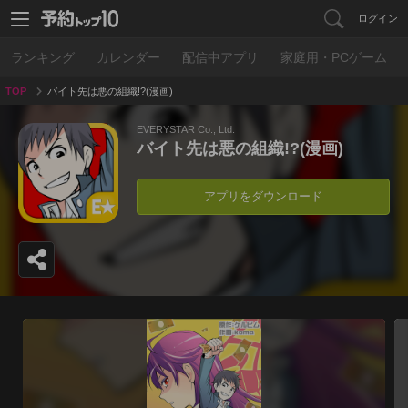
ログイン
ランキング
カレンダー
配信中アプリ
家庭用・PCゲーム
TOP
バイト先は悪の組織!?(漫画)
EVERYSTAR Co., Ltd.
バイト先は悪の組織!?(漫画)
アプリをダウンロード