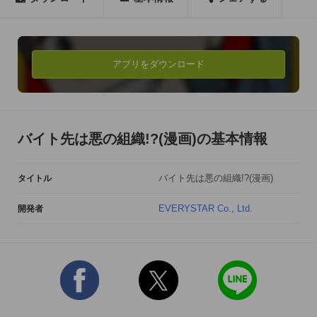
かわいい弟妹を食わせるため、給料の高さに惹かれて悪の組織
にバイトで入った有久。

博士に魔改造されたり正義の味方にボコられたりしながらも、
イチ戦闘員として今日もお金のために戦うのだ！

アプリをダウンロード
吹いたら負けのラブでシュールなバトルギャグコメディ、勢い
任せに登場！

オオオオオオォォォ！(早く帰りてぇ……)

バイト先は悪の組織!?(漫画)の基本情報
[読者の声] 

・ヤバい！面白い！はやく続きが見たい！

バイト先は悪の組織!?(漫画)
タイトル
・続き知りたい(;A´▽｀A早く出ないかな？(>_<)

・この正義の味方5人の方が、よっぽど悪の組織よりタチ悪そ
EVERYSTAR Co., Ltd.
開発者
う。

[原作 バイト先は「悪の組織」!?] 

・2011年11月、KCG文庫より書籍化 

・2012年11月、文庫2巻発売 

・2012年12月、漫画版をApp Storeにて無料配信開始 
