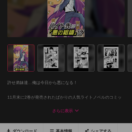
許せ弟妹達…俺は今日から悪になる！

11月末に2巻が発売されたばかりの人気ライトノベルのコミッ
ク版が登場！

さらに表示
面倒な登録手続きなどなしにすぐにお楽しみいただけます。 

[ストーリー] 

ダウンロード
基本情報
シェアする