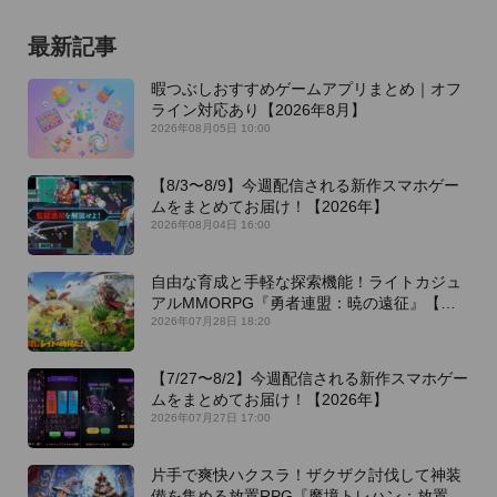
最新記事
暇つぶしおすすめゲームアプリまとめ｜オフ
ライン対応あり【2026年8月】
2026年08月05日 10:00
【8/3〜8/9】今週配信される新作スマホゲー
ムをまとめてお届け！【2026年】
2026年08月04日 16:00
自由な育成と手軽な探索機能！ライトカジュ
アルMMORPG『勇者連盟：暁の遠征』【最
新作PICKUP】
2026年07月28日 18:20
【7/27〜8/2】今週配信される新作スマホゲー
ムをまとめてお届け！【2026年】
2026年07月27日 17:00
片手で爽快ハクスラ！ザクザク討伐して神装
備を集める放置RPG『魔境トレハン：放置で