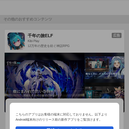
[著者]

原作：ケルビム

その他のおすすめコンテンツ
漫画：koma
千年の旅ELF
広告
Kibi Play
12万年の歴史を紡ぐ神話RPG
こちらのアプリはお客様の端末に対応しておりません。以下より
Android端末向けのリリース前の新作アプリをご覧頂けます。
おすすめ事前予約アプリ