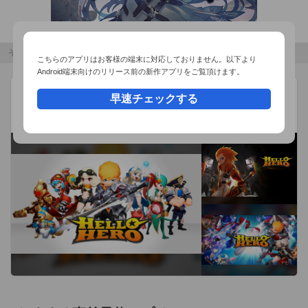
◇ダンジョンに居を構える数々の施設◇

ダンジョン内には冒険の手助けとなる各種施設があります。シ
ョップで買い物はもちろん、時には重要な情報が得られること
その他のおすすめコンテンツ
こちらのアプリはお客様の端末に対応しておりません。以下より
もあります。また、今作から新たにカジノが追加され7種類の
Android端末向けのリリース前の新作アプリをご覧頂けます。
ミニゲームが楽しめます。ルールを覚え豪華賞品を手に入れま
ハロー・ヒーロー
広告
早速チェックする
しょう。

SKYWALK
収集型RPG
◇iPhone版の特徴◇

ゲームボーイアドバンス用に追加された機能(A-MODE DDS)を
搭載。キャラクターたちのサイドストーリーや悪魔辞典等を閲
覧することができ、真・女神転生の世界をさらに深く堪能する
ことができます。また、iPhone版「真・女神転生」があれば、
連動機能「ハロウィンシステム」により通常では手に入らない
悪魔を仲魔にすることができます。