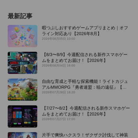
最新記事
暇つぶしおすすめゲームアプリまとめ｜オフ
ライン対応あり【2026年8月】
2026年08月05日 10:00
【8/3〜8/9】今週配信される新作スマホゲー
ムをまとめてお届け！【2026年】
2026年08月04日 16:00
自由な育成と手軽な探索機能！ライトカジュ
アルMMORPG『勇者連盟：暁の遠征』【最
新作PICKUP】
2026年07月28日 18:20
【7/27〜8/2】今週配信される新作スマホゲー
ムをまとめてお届け！【2026年】
2026年07月27日 17:00
片手で爽快ハクスラ！ザクザク討伐して神装