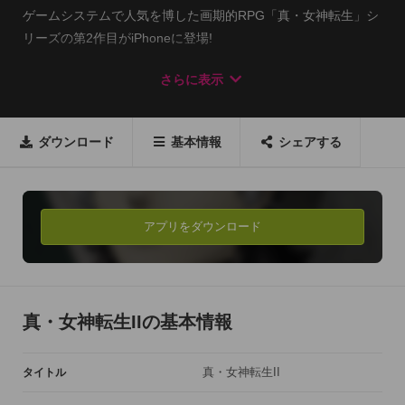
ゲームシステムで人気を博した画期的RPG「真・女神転生」シ
リーズの第2作目がiPhoneに登場!

さらに表示
推奨機種:iPhone 4、iPhone 4S、iPod Touch(第4世代以降)、

及びiPadに対応。iOS4.3以降が必要 

ダウンロード
基本情報
シェアする
─==〓Ξ(ゲーム概要)Ξ〓==─

プレイヤーはかつて「東京」と呼ばれた地で、記憶をなくした
主人公としてゲームを進めていきます。主人公や登場するキャ
アプリをダウンロード
ラクターは、「LAW(ロウ)」や「CHAOS(カオス)」といった属
性を持っています。各属性の主張は、単純な善悪で分けられる
ものではなく、どちらにも正しい言い分があります。ストーリ
ーを進める中でプレイヤーは様々な選択を迫られます。選んだ
真・女神転生IIの基本情報
選択肢や行動などにより主人公の属性は変わっていき、その結
果、倒すべき相手が変わり物語の結末も大きく変わります。自
真・女神転生II
タイトル
分の選択によって何が起き、どのような決断を下すことになる
のか、その目で確かめてみてください。
