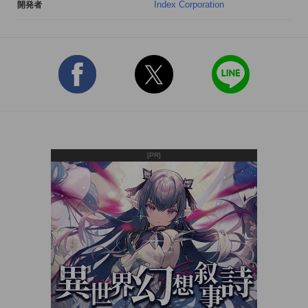
Index Corporation
開発者
◇最強の仲魔を求めて◇

戦闘では悪魔と会話することができ、会話をうまく進めること
により悪魔を仲魔にすることができます。仲魔にした悪魔は、
合体させて別の悪魔をつくることもできます。今作では合体時
に素材となった悪魔の魔法を一部継承することができますの
で、通常とは異なる魔法を所持した自分だけの強力な仲魔を生
みだしましょう。

[PR]
◇力を合わせて挑むパーティーバトル◇

悪魔との戦闘において、前作では一度に1種類だけの出現だっ
た敵も、今作では2種類同時に出現することがあります。相性
の異なる悪魔に対し、武器や魔法を駆使し敵グループを全滅さ
せましょう。ただし、敵グループを全滅させてもすぐさま新た
な別の敵グループが出現することも……
