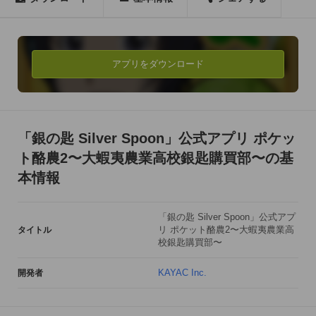
【ポケット酪農2の新要素】

前作「ポケット酪農」のゲームシステムに加え、

新たに新要素として「ミニゲーム」機能を追加!!

野菜やスペシャル食材などもパワーアップ!!

アプリをダウンロード
【ゲーム概要】

エゾノーでたくさんの食べ物をつくろう!

このゲームはSDキャラとなった八軒たちと一緒に、酪農を通し
「銀の匙 Silver Spoon」公式アプリ ポケッ
て

ト酪農2〜大蝦夷農業高校銀匙購買部〜の基
エゾノーの「食」を集める酪農シミュレーションゲームです。

本情報
収穫、物々交換、加工、出荷という

工程をアプリで体験!農場を発展させて

「銀の匙 Silver Spoon」公式アプ
リ ポケット酪農2〜大蝦夷農業高
タイトル
まだ見ぬ新しい「食」をGETしましょう!

校銀匙購買部〜
▼農場で育てた動物をフリック操作で一気に集めよう！

KAYAC Inc.
開発者
農場で育った動物をフリック操作で集めよう!

農場をレベルアップさせることで新しい動物が登場するぞ!
