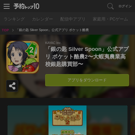
ログイン
ランキング
カレンダー
配信中アプリ
家庭用・PCゲーム
「銀の匙 Silver Spoon」公式アプリ ポケット酪農
TOP
2〜大蝦夷農業高校銀匙購買部〜
KAYAC Inc.
「銀の匙 Silver Spoon」公式アプ
リ ポケット酪農2〜大蝦夷農業高
校銀匙購買部〜
アプリをダウンロード