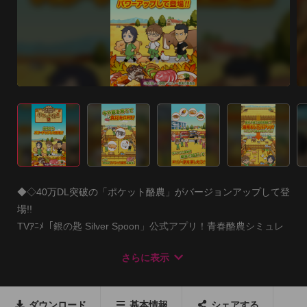
◆◇40万DL突破の「ポケット酪農」がバージョンアップして登
場!!

TVｱﾆﾒ「銀の匙 Silver Spoon」公式アプリ！青春酪農シミュレ
ーションゲーム第2弾！！

さらに表示
その名も『ポケット酪農2〜大蝦夷農業高校銀匙購買部〜』
◆◇

ダウンロード
基本情報
シェアする