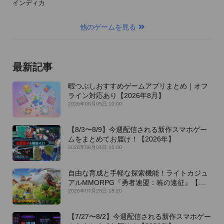
インディカ
他のゲームを見る
最新記事
暇つぶしおすすめゲームアプリまとめ｜オフ
ライン対応あり【2026年8月】
2026年08月05日 10:00
【8/3〜8/9】今週配信される新作スマホゲー
ムをまとめてお届け！【2026年】
2026年08月04日 16:00
自由な育成と手軽な探索機能！ライトカジュ
アルMMORPG『勇者連盟：暁の遠征』【最
新作PICKUP】
2026年07月28日 18:20
【7/27〜8/2】今週配信される新作スマホゲー