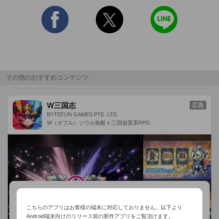
▼集めた肉と野菜を物々交換!

農場で集めた食材を様々な野菜と交換!

色とりどりの野菜があなたを待っている!

▼集めた食材を加工して、色々な食材をGETしよう!

その他のおすすめコンテンツ
手に入れた食材を加工して、新しい食べ物を作ろう!

加工品はとても高く出荷できるので、

効率よく農場を発展させることが出来るぞ!

W三国志
広告
BYTEFUN GAMES PTE. LTD.
W（ダブル）ソウル覚醒 x 三国放置系RPG
▼つくった食ベ物を出荷してポイントを大量GET!

食べ物を出荷して出荷ポイントをGETしよう。

出荷ポイントをどんどん貯めて農場や加工室を発展させよう！

▼駒場とホームラン対決で真剣勝負！

目指せ全打席ホームラン！

駒場の投げる球を打ち込んでエゾノーチケットをGETしよう！

こちらのアプリはお客様の端末に対応しておりません。以下より
Android端末向けのリリース前の新作アプリをご覧頂けます。