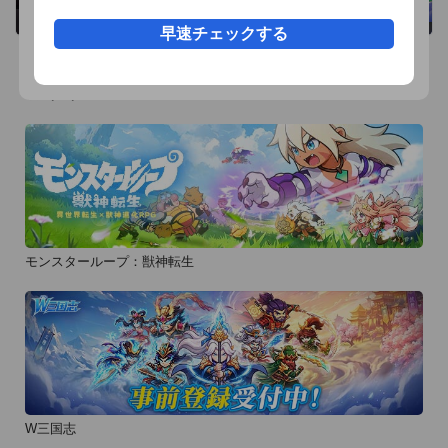
※ご注意

早速チェックする
当アプリは、端末の時間機能を利用しているため、不正に端末
の時間設定を変更すると、

不具合の原因となることがありますので、お避けください。
おすすめ事前予約アプリ
モンスターループ：獣神転生
W三国志