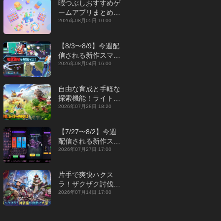
暇つぶしおすすめゲ
ームアプリまとめ｜
オフライン対応あり
2026年08月05日 10:00
【2026年8月】
【8/3〜8/9】今週配
信される新作スマホ
ゲームをまとめてお
2026年08月04日 16:00
届け！【2026年】
自由な育成と手軽な
探索機能！ライトカ
ジュアルMMORPG
2026年07月28日 18:20
『勇者連盟：暁の遠
征』【最新作PICKU
【7/27〜8/2】今週
P】
配信される新作スマ
ホゲームをまとめて
2026年07月27日 17:00
お届け！【2026
年】
片手で爽快ハクス
ラ！ザクザク討伐し
て神装備を集める放
2026年07月14日 17:00
置RPG『魔境トレハ
ン：放置で神装備』