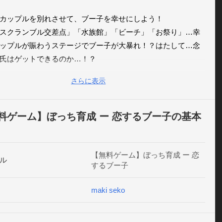
カップルを別れさせて、ブー子を幸せにしよう！

スクランブル交差点」「水族館」「ビーチ」「お祭り」…幸
ップルが賑わうステージでブー子が大暴れ！？はたして…念
氏はゲットできるのか…！？

さらに表示
外な攻撃の連続！

撃、ヒップアタック、飛び蹴り…おとなしいブー子が豹変し
料ゲーム】ぼっち育成 ー 恋するブー子の基本
充カップルを別れさせる姿は圧巻！

子のおしゃれが素敵！

【無料ゲーム】ぼっち育成 ー 恋
ル
するブー子
HIPHOP系、さらには…セクシー水着まで！？

が可愛く素敵に着飾り、進化していきます。あたたかく見守
maki seko
がれの彼氏はどんな人！？
