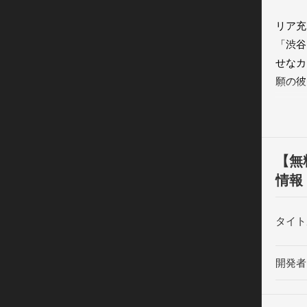
リア充
「渋谷
せなカ
願の彼
▼予想
マヨ攻
【無
てリア
情報
▼ブー
タイト
浴衣、
ブー子
開発者
ろう！

▼あこ