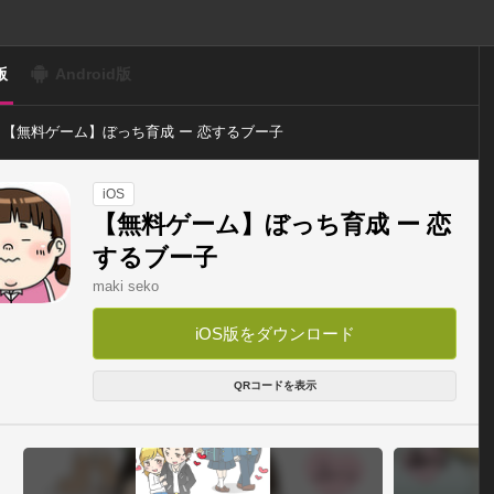
版
Android版
【無料ゲーム】ぼっち育成 ー 恋するブー子
iOS
【無料ゲーム】ぼっち育成 ー 恋
するブー子
maki seko
iOS版をダウンロード
QRコードを表示