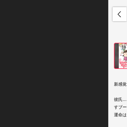
新感覚
彼氏…
すブー
運命は