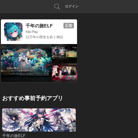
ログイン
千年の旅ELF
広告
Kibi Play
12万年の歴史を紡ぐ神話
RPG
おすすめ事前予約アプリ
千年の旅ELF