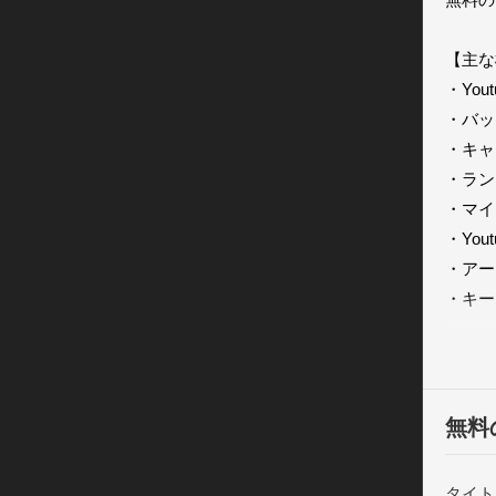
【主な
・Yo
・バッ
・キャ
・ラン
・マイ
・You
・アー
・キー
これだ
（課金
だけま
無料
タイト