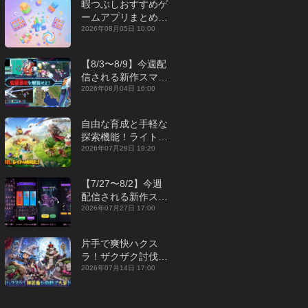
暇つぶしおすすめゲ
ームアプリまとめ｜
オフライン対応あり
2026年08月05日 10:00
【2026年8月】
【8/3〜8/9】今週配
信される新作スマホ
ゲームをまとめてお
2026年08月04日 16:00
届け！【2026年】
自由な育成と手軽な
探索機能！ライトカ
ジュアルMMORPG
2026年07月28日 18:20
『勇者連盟：暁の遠
征』【最新作PICKU
【7/27〜8/2】今週
P】
配信される新作スマ
ホゲームをまとめて
2026年07月27日 17:00
お届け！【2026
年】
片手で爽快ハクス
ラ！ザクザク討伐し
て神装備を集める放
2026年07月14日 17:00
置RPG『魔境トレハ
ン：放置で神装備』