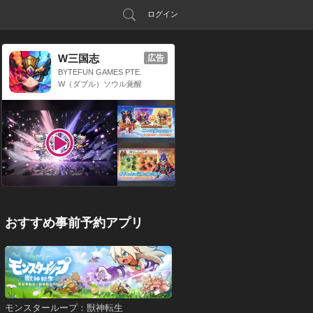
ログイン
W三国志
広告
BYTEFUN GAMES PTE.
LTD.
W（ダブル）ソウル覚醒
x 三国放置系RPG
おすすめ事前予約アプリ
モンスターループ：獣神転生