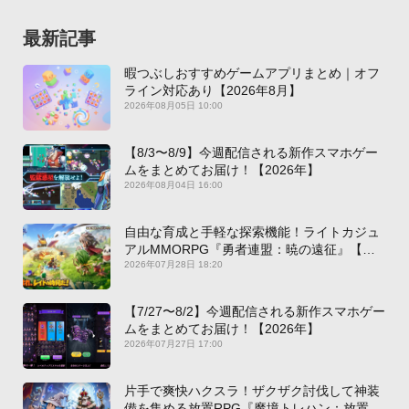
最新記事
暇つぶしおすすめゲームアプリまとめ｜オフ
ライン対応あり【2026年8月】
2026年08月05日 10:00
【8/3〜8/9】今週配信される新作スマホゲー
ムをまとめてお届け！【2026年】
2026年08月04日 16:00
自由な育成と手軽な探索機能！ライトカジュ
アルMMORPG『勇者連盟：暁の遠征』【最
新作PICKUP】
2026年07月28日 18:20
【7/27〜8/2】今週配信される新作スマホゲー
ムをまとめてお届け！【2026年】
2026年07月27日 17:00
片手で爽快ハクスラ！ザクザク討伐して神装
備を集める放置RPG『魔境トレハン：放置で