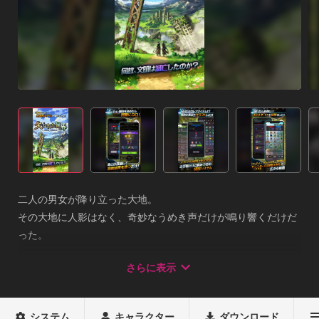
二人の男女が降り立った大地。

その大地に人影はなく、奇妙なうめき声だけが鳴り響くだけだ
った。

どうやらこの大地には何かが起きているようだ。

さらに表示
大地には人が作ったと思われる建造物が数多くあるが、人々の
姿は見えない。

システム
キャラクター
ダウンロード