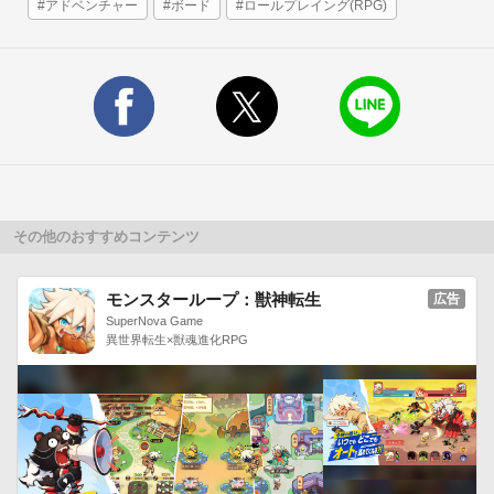
#アドベンチャー
#ボード
#ロールプレイング(RPG)
その他のおすすめコンテンツ
モンスターループ：獣神転生
広告
SuperNova Game
異世界転生×獣魂進化RPG
広がるマップ
たどり着いた土地を冒険していくとマップはどんどん広がって
いく。

どんどんマップを開拓して失われた世界の謎を解いていこう！