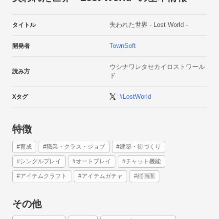
失われた世界 - Lost World -
タイトル
TownSoft
開発者
ウシナワレタセカイロストワール
読み方
ド
#LostWorld
Xタグ
さぁ、冒険に出そう！
特徴
パーティー編成で武器やスキルを装備させて冒険へ出そう！

冒険中に君の手をわずらわせる事はなく、冒険の様子を常に知
らせてくれる。

#育成
#職業・クラス・ジョブ
#建築・街づくり
冒険の最後には「レシピ」や「ジョブ」を見つけてくれること
#シングルプレイ
#オートプレイ
#チャット機能
もあるよ！
#アイテムクラフト
#アイテムガチャ
#縦画面
その他