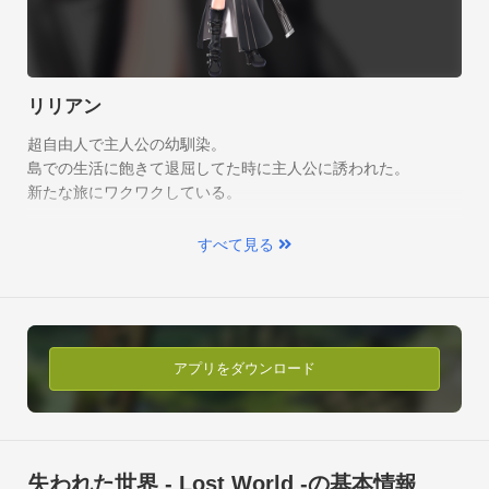
リリアン
超自由人で主人公の幼馴染。

戦闘！
島での生活に飽きて退屈してた時に主人公に誘われた。

新たな旅にワクワクしている。
各エリアの最後にはボスがいる。

あなたの采配どおりにみんなが戦う姿は手に汗を握ること間違
いなし！
すべて見る
アプリをダウンロード
失われた世界 - Lost World -の基本情報