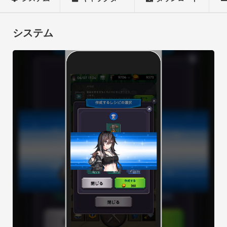
この二人はなぜこの大地に降り立ったのだろうか？

この大地では何が起こっているのだろうか？

謎に包まれながら物語は進んでいく・・・。

システム
---

このゲームは本編を進めている時はオートプレイのRPGゲーム
で、レベルアップや素材集めなどは指示をして放置しておくこ
とで勝手に素材を集めてきてくれます。

仲間に入れたモンスターや素材をうまく使って冒険を楽しんで
ください。

また、本ゲームでは探索(放置)して手に入れたものを加工して
探索に必要なものを作っていくことができます。

ゲーム内で手に入れた「素材」と探索して得た「お金」を使っ
て武器や防具を作って、より強いパーティーを作って下さい。