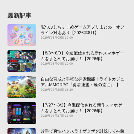
最新記事
暇つぶしおすすめゲームアプリまとめ｜オフ
ライン対応あり【2026年8月】
2026年08月05日 10:00
【8/3〜8/9】今週配信される新作スマホゲー
ムをまとめてお届け！【2026年】
2026年08月04日 16:00
自由な育成と手軽な探索機能！ライトカジュ
アルMMORPG『勇者連盟：暁の遠征』【最
新作PICKUP】
2026年07月28日 18:20
【7/27〜8/2】今週配信される新作スマホゲー
ムをまとめてお届け！【2026年】
2026年07月27日 17:00
片手で爽快ハクスラ！ザクザク討伐して神装