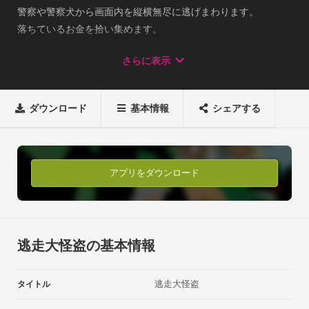
警察や警察犬から画面内を縦横無尽に逃げまわります。 

落ちているお金を拾い集めます。 

鍵をとって脱出します。 ■ルール 

さらに表示
3回捕まったらゲームオーバーです。 

車に乗ると一定時間無敵になります。 

鍵をとると扉が一定時間開きます。 

ダウンロード
基本情報
シェアする
どれだけたくさんのお金を集めることができるかを競います。 
とても簡単なので、誰でも気軽に遊べますよ。 ベストスコアで
世界ランキングに挑戦しよう! ※音楽協力
「12sound（Twitter：@t_okmt_12sound）」
アプリをダウンロード
逃走大怪盗の基本情報
逃走大怪盗
タイトル