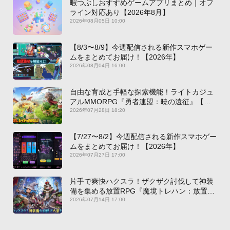
暇つぶしおすすめゲームアプリまとめ｜オフ
ライン対応あり【2026年8月】
2026年08月05日 10:00
【8/3〜8/9】今週配信される新作スマホゲー
ムをまとめてお届け！【2026年】
2026年08月04日 16:00
自由な育成と手軽な探索機能！ライトカジュ
アルMMORPG『勇者連盟：暁の遠征』【最
新作PICKUP】
2026年07月28日 18:20
【7/27〜8/2】今週配信される新作スマホゲー
ムをまとめてお届け！【2026年】
2026年07月27日 17:00
片手で爽快ハクスラ！ザクザク討伐して神装
備を集める放置RPG『魔境トレハン：放置で
神装備』【最新作PICKUP】
2026年07月14日 17:00