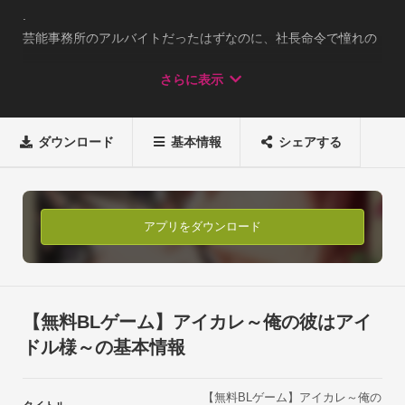
.

芸能事務所のアルバイトだったはずなのに、社長命令で憧れの
アイドル「BLAZE」の一員に!?

さらに表示
でも、メンバーは簡単には認めてくれなくて…「この業界の洗
礼、受けさせてやる」…ってどういうこと!?

俺様ツンデレ系・腹黒二重人格系・裏事情あり（!?）年上系な
ダウンロード
基本情報
シェアする
アイドル様との、ドラマティック☆ラブステージ！

.

◆人気クリエーター参加

シナリオは人気BL同人ゲーム『CAGE』を手掛けるサークル
アプリをダウンロード
『LOVE&amp;DESTROY』の休養沢ライチ、

『ショタマッチョ』等、奇抜なアイデアBLを手掛ける『BLジャ
パン』より雲井るみが参加。

.

【無料BLゲーム】アイカレ～俺の彼はアイ
◆美麗なイラスト

ドル様～の基本情報
各キャラクターの好感度を上げていくと、美麗スチルつきの特
別イベントが発生！

【無料BLゲーム】アイカレ～俺の
.
