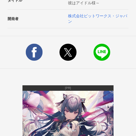
タイトル
彼はアイドル様～
◆プレイ仕様

・無料でシナリオチケットが1日5枚配布されるので、彼と過ご
株式会社ビットワークス・ジャパ
開発者
して好感度UPさせよう！

ン
・選択肢を選んで進むノベライズ型ゲームなので、操作も簡
単！

・期間限定イベントなどもあるのでチェック♪

.

.

【カテゴリー・ジャンル】恋愛ADV　/　BL

【年齢対象】17歳以上奨励

【利用料金】　登録・基本プレイ無料（アイテム課金制）
[PR]