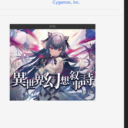
みにルールをカスタムして、君だけのオリジナル大富豪をプ
Cygames, Inc.
よう！

かなライバルたちを打ち破り、トランプひとつで目指せ大儲
[PR]
者になるのは誰だ!?