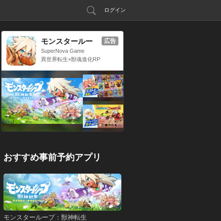
ログイン
モンスタールー
広告
プ：獣神転生
SuperNova Game
異世界転生×獣魂進化RP
G
おすすめ事前予約アプリ
モンスターループ：獣神転生