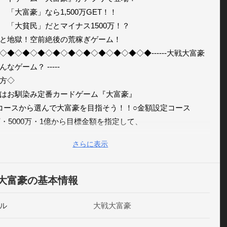
　「大富豪」なら1,500万GET！！

　「大貧民」だとマイナス1500万！？

と地獄！空前絶後の荒稼ぎゲーム！

◇◆◇◆◇◆◇◆◇◆◇◆◇◆◇◆◇◆◇◆------大戦大富豪
なゲーム？ -----

方◇

はお馴染み定番カードゲーム『大富豪』

コースから選んで大富豪を目指そう！！○金額設定コース

0万・5000万・1億から目標金額を指定して、

ライバルと大富豪で勝負！！

さらに表示
に勝ち続けライバルより早く目標金額に到達しよう！○エンド
ース

ルとトコトン大富豪で勝負！！

大富豪の基本情報
重ねてどんどん資産を稼ごう！◆さらに…◇

」「階段」「砂嵐」…

ル
大戦大富豪
み、「ローカルルール」も満載！
