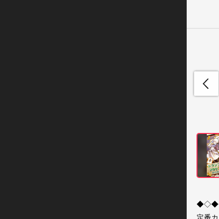
◆◇◆
定番カ