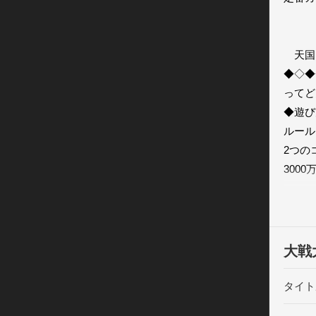
　　　
　　　
　天国
◆◇◆
ってどん
◆遊び
ルール
2つの
300
3人の
ゲーム
レスコ
ライバ
大戦
勝利を
「革命
タイト
おなじ