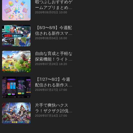
暇つぶしおすすめゲ
ームアプリまとめ｜
オフライン対応あり
2026年08月05日 10:00
【2026年8月】
【8/3〜8/9】今週配
信される新作スマホ
ゲームをまとめてお
2026年08月04日 16:00
届け！【2026年】
自由な育成と手軽な
探索機能！ライトカ
ジュアルMMORPG
2026年07月28日 18:20
『勇者連盟：暁の遠
征』【最新作PICKU
【7/27〜8/2】今週
P】
配信される新作スマ
ホゲームをまとめて
2026年07月27日 17:00
お届け！【2026
年】
片手で爽快ハクス
ラ！ザクザク討伐し
て神装備を集める放
2026年07月14日 17:00
置RPG『魔境トレハ
ン：放置で神装備』