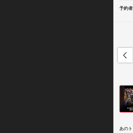
予約者
あのト