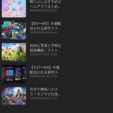
暇つぶしおすすめゲ
ームアプリまとめ｜
オフライン対応あり
2026年08月05日 10:00
【2026年8月】
【8/3〜8/9】今週配
信される新作スマホ
ゲームをまとめてお
2026年08月04日 16:00
届け！【2026年】
自由な育成と手軽な
探索機能！ライトカ
ジュアルMMORPG
2026年07月28日 18:20
『勇者連盟：暁の遠
征』【最新作PICKU
【7/27〜8/2】今週
P】
配信される新作スマ
ホゲームをまとめて
2026年07月27日 17:00
お届け！【2026
年】
片手で爽快ハクス
ラ！ザクザク討伐し
て神装備を集める放
2026年07月14日 17:00
置RPG『魔境トレハ
ン：放置で神装備』