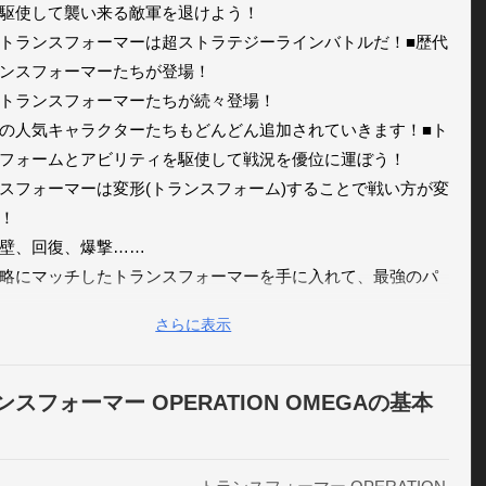
駆使して襲い来る敵軍を退けよう！ 

トランスフォーマーは超ストラテジーラインバトルだ！■歴代
ンスフォーマーたちが登場！

トランスフォーマーたちが続々登場！

の人気キャラクターたちもどんどん追加されていきます！■ト
フォームとアビリティを駆使して戦況を優位に運ぼう！ 

スフォーマーは変形(トランスフォーム)することで戦い方が変
 

壁、回復、爆撃…… 

略にマッチしたトランスフォーマーを手に入れて、最強のパ
ーを作り上げよう！■一発逆転の必殺技を使いこなそう！ 

さらに表示
スフォーマーはスキル(必殺技)を使うことができるよ！ 

には様々な効果があるよ！ 

イミングを見極めて有利な状況を作り上げよう！■支援システ
ンスフォーマー OPERATION OMEGAの基本
を狙い撃て！！ 

ステムを使って、戦うトランスフォーマーを援護しよう！ 

危機を救うのは君の一手だ！