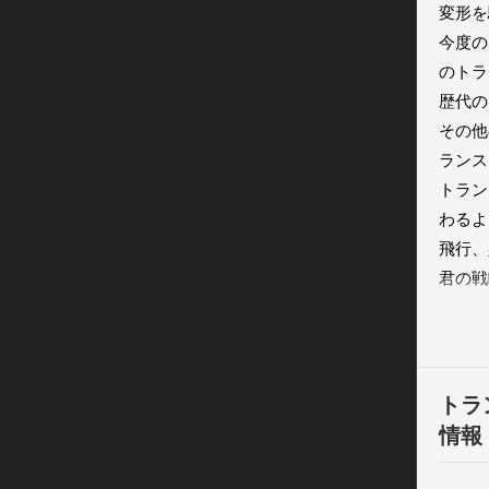
変形を
今度の
のトラ
歴代の
その他
ランス
トラン
わるよ！
飛行、
君の戦
ーティ
トラン
スキル
使うタ
トラ
ムで敵
情報
支援シ
戦士の