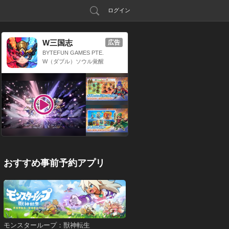
ログイン
W三国志
広告
BYTEFUN GAMES PTE.
LTD.
W（ダブル）ソウル覚醒
x 三国放置系RPG
おすすめ事前予約アプリ
モンスターループ：獣神転生