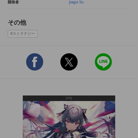
jiagui liu
開発者
さあ、司令官様。おもちゃの部隊はすでに準備万端です。彼ら
に命令を与えて、今すぐ戦場へ向かいましょう！

その他
#ストラテジー
twitter：@armymenstrikejp
[PR]