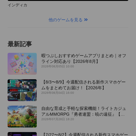
インディカ
他のゲームを見る
最新記事
暇つぶしおすすめゲームアプリまとめ｜オフ
ライン対応あり【2026年8月】
2026年08月05日 10:00
【8/3〜8/9】今週配信される新作スマホゲー
ムをまとめてお届け！【2026年】
2026年08月04日 16:00
自由な育成と手軽な探索機能！ライトカジュ
アルMMORPG『勇者連盟：暁の遠征』【最
新作PICKUP】
2026年07月28日 18:20
【7/27〜8/2】今週配信される新作スマホゲー