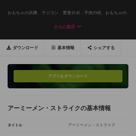
おもちゃの兵隊、ラジコン、変形ロボ…子供の頃、おもちゃの
部隊を集めて、友達と戦ってみようと思ったことはありません
さらに表示
か？その夢は今、Army Men Strike（アーミーメン・ストライ
ク）の世界で実現できますよ！ 

ダウンロード
基本情報
シェアする
ゲームの世界でおもちゃを集め、司令官を任命し、自分だけの
おとぎの国を創りましょう。国を発展させるには、ヒーローを
募集したり、兵隊を訓練したりするのも大事ですよ！

アプリをダウンロード
プラスチックの兵隊さんたちと遊びながら、子供の頃に戻りま
しょう！

この世界では、ラジコンで謎の部屋を偵察したり、お庭で宝物
アーミーメン・ストライクの基本情報
を探したり、友達と軍団を作ってマッドサイエンティストと戦
うことができます。さらに、アーミーマンたちを連れて戦場を
アーミーメン・ストライク
タイトル
駆け抜け、戦略を駆使して敵を倒せば、勝利と栄光を掴めます
よ！
