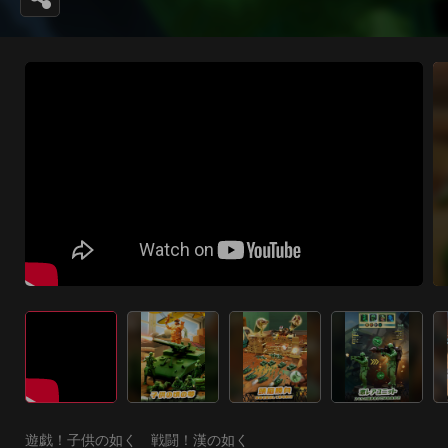
遊戯！子供の如く　戦闘！漢の如く
