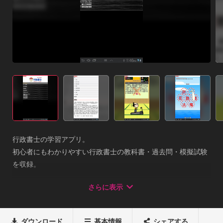
行政書士の学習アプリ。

初心者にもわかりやすい行政書士の教科書・過去問・模擬試験
を収録。

※行政書士アプリは、まず基本編をご購入頂かないとテキスト
さらに表示
編、模試編のアプリは、ご利用になれません。

行政書士のアプリは、各級共に基本編・テキスト編・模試編あ
わせて全5アプリ5章の構成となっております。

ダウンロード
基本情報
シェアする