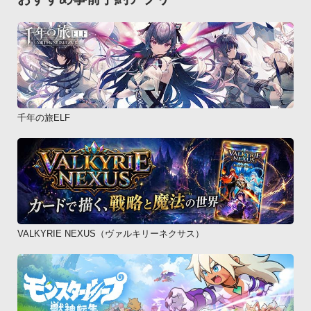
第1章　憲法

・4択学習ゲーム○ドコモゼミ 資格　行政書士　テキスト編（民
法）

・テキスト

第2章　民法

・早押し学習ゲーム○ドコモゼミ 資格　行政書士　テキスト編
（行政法）模試付

千年の旅ELF
・テキスト

第3章　行政法

・模擬試験○ドコモゼミ 資格　行政書士　テキスト編（商法・
基礎法学）

・テキスト

第4章　その他法令

・模擬試験○対象：資格取得を目指す方

VALKYRIE NEXUS（ヴァルキリーネクサス）
○サイズ： ～約20MB

○対応OS/動作確認機種　はこちらからご確認下さい。

http://docomo-zemi.com/s/application/supportlist/index.html◆
バージョンアップ情報
