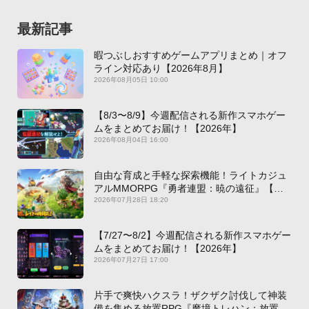
最新記事
暇つぶしおすすめゲームアプリまとめ｜オフ
ライン対応あり【2026年8月】
2026年08月05日 10:00
【8/3〜8/9】今週配信される新作スマホゲー
ムをまとめてお届け！【2026年】
2026年08月04日 16:00
自由な育成と手軽な探索機能！ライトカジュ
アルMMORPG『勇者連盟：暁の遠征』【最
新作PICKUP】
2026年07月28日 18:20
【7/27〜8/2】今週配信される新作スマホゲー
ムをまとめてお届け！【2026年】
2026年07月27日 17:00
片手で爽快ハクスラ！ザクザク討伐して神装
備を集める放置RPG『魔境トレハン：放置で