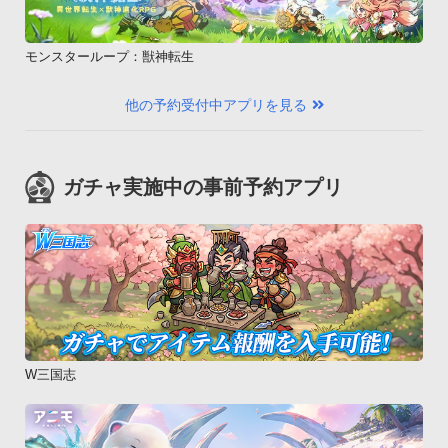
・テキストを指でめくれるように改善しました。◆ご注意事項

・アプリのダウンロードには、別途パケット通信料がかかりま
モンスターループ：獣神転生
す。パケット通信料が高額になる可能性がありますので、安心
してご利用いただくために、パケット定額サービスへのご加入
他の予約受付中アプリを見る
を強くお勧めいたします。

・海外でご利用になる場合、パケット通信料が高額になる場合
がありますのでご注意ください。

ガチャ実施中の事前予約アプリ
・本アプリダウンロード後のキャンセルについては、本アプリ
提供サイトの取り決めに従うこととします。

・お客様が未成年の場合は、事前に親権者等の法定代理人の同
意を得た上でご利用ください。◆重要事項

本サービスはドコモゼミサービス利用規約に基づき提供されま
す。事前に利用規約の内容を確認のうえ、ご利用ください。

利用規約は以下のページから確認できます。

http://docomo-zemi.com/kiyaku/
W三国志