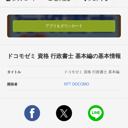
◆アプリの特長point1. わかりやすいテキスト教材

初心者にもわかりやすい行政書士のテキスト教材 で行政書士の
知識が基礎から身につきます。Point2.学習ゲームで楽しく学ぶ

3種類の学習ゲームで行政書士に必要な知識をを楽しく学ぶこ
アプリをダウンロード
とができます。Point3.模擬試験で実力チェック

　行政書士の模擬試験で本番さながらにあなたの行政書士の学
習レベルのチェックができます。※行政書士アプリは、まず基
本編をご購入頂かないとテキスト編、模試編は、ご利用になれ
ドコモゼミ 資格 行政書士 基本編の基本情報
ません。◆アプリの内容Part1　行政書士 テキスト 教材　

重要な語句は赤字で表示されていたり、 図解もあるので行政書
ドコモゼミ 資格 行政書士 基本編
タイトル
士初心者にもわかりやすい作りになっています。

第1章 憲法

NTT DOCOMO
開発者
第2章 民法

第3章 行政法

第4章 その他法令

第5章 一般知識Part2　行政書士　ゲーム

気分に合わせて選べる3種類のゲームをご用意しています。○4
択学習ゲーム
