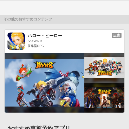
行政書士の4択問題を解きながら侍のキャラクターでどこまで
走れるかチャレンジしよう！○穴埋め学習ゲーム 

空欄に該当する文字を選択し行政書士の重要語句を覚えよう。
その他のおすすめコンテンツ
正解するとイルカが輪くぐりに成功します！

ハロー・ヒーロー
広告
○早押し学習ゲーム

SKYWALK
行政書士に関する選択肢に早く回答することで、エサをたくさ
収集型RPG
ん集めてとりを成長させよう！成長させたとりをコレクション
することができます。Part3　行政書士　過去問・模擬試験

行政書士の過去問と模擬試験を収録。

丁寧な解説付きなので苦手を克服し試験の得点アップを目指せ
ます。◆商品情報

○ドコモゼミ 資格　行政書士　基本編

・テキスト（お試し）

第5章　一般知識

・穴埋め学習ゲーム

・過去問○ドコモゼミ 資格　行政書士　テキスト編（憲法）

・テキスト

おすすめ事前予約アプリ