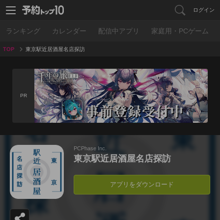
ログイン
ランキング
カレンダー
配信中アプリ
家庭用・PCゲーム
TOP
東京駅近居酒屋名店探訪
PR
PCPhase Inc.
東京駅近居酒屋名店探訪
アプリをダウンロード