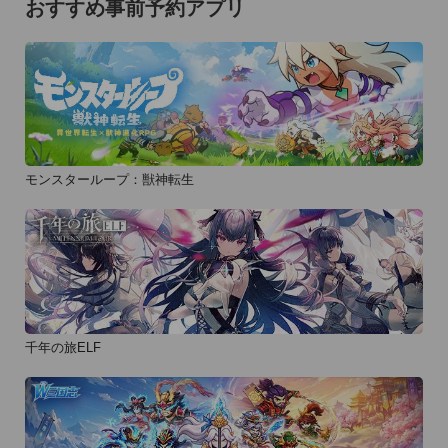
おすすめ事前予約アプリ
◆ルート検索:現在地~店舗まで、3つのルート検索(車・電車・
徒歩)ができます

◆地図検索:現在地周辺をマップ表示し、点在するピンをタップ
して店舗情報を閲覧することができます

◆ジャンル検索:「山手線一周編」「下町編」「山手線の中・そ
の他編」から探せます

◆ブックマーク機能:お気に入りの駅近居酒屋を登録できます

モンスターループ：獣神転生
◆紹介メール機能:店舗情報をメールでシェアできます

[注意事項]

●本アプリのダウンロードには、Wi-Fiネットワークへの接続が
必要になります。通信料金はユーザーのご負担となります。推
奨環境はiOS4.2以上・Ph-

千年の旅ELF
one3GS以上です。

●本アプリの内容は、2011年3月～6月の取材をもとに構成され
た書籍掲載内容に基づきます。店舗により現状と異なる場合が
あります。
