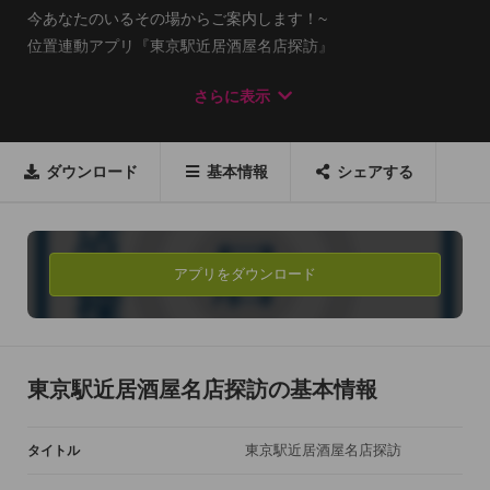
今あなたのいるその場からご案内します！~

位置連動アプリ『東京駅近居酒屋名店探訪』

さらに表示
全国の呑兵衛に愛された1冊「東京駅近居酒屋名店探訪」(東京
書籍)がiPhoneアプリになりました。

位置連動で、現在地からお店まで簡単ルート検索が可能！

ダウンロード
基本情報
シェアする
電話番号やメニュー・平均予算など、店舗情報のクオリティも
書籍そのまま。

おひとり様・幹事さん必携のアプリです。

アプリをダウンロード
※書籍「東京駅近居酒屋名店探訪」(東京書籍)とは

今宵は「駅近」でふらりと一杯。

東京駅近居酒屋名店探訪の基本情報
東京都内各駅からほぼ徒歩５分以内のところにある、「駅近」
居酒屋の名店の数々を紹介。山手線の各駅の「駅近」酒場はす
東京駅近居酒屋名店探訪
タイトル
べて網羅。さらに、このところ、スカイツリーで大人気の下町
エリアも充実。
