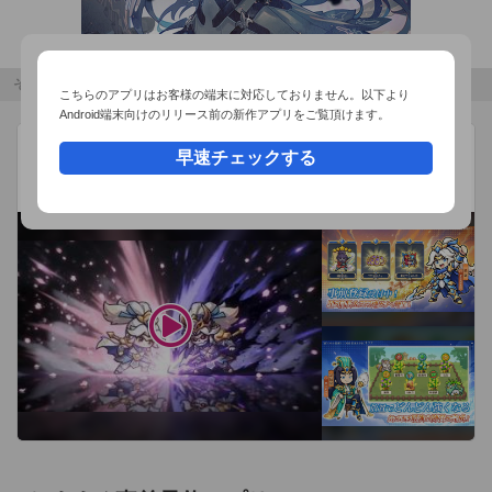
（ちくま文庫），『ひとり呑み』（WAVE出版）。

小関敦之（こせきあつし）

その他のおすすめコンテンツ
こちらのアプリはお客様の端末に対応しておりません。以下より
TVチャンピオン「築地王選手権」優勝。以来、各種の築地特集
Android端末向けのリリース前の新作アプリをご覧頂けます。
でブレーンをつとめる築地歩きの第一人者。著書に『東京・築
W三国志
広告
早速チェックする
地五つ星の味、極上の逸品』（東京書籍）他があり、『東京ラ
BYTEFUN GAMES PTE. LTD.
ンチレボリューション』（東京書籍）ではプロデュースも手懸
W（ダブル）ソウル覚醒 x 三国放置系RPG
ける他、「食の賢人」達の幅広いネットワークを活用した様々
なプロジェクトを主宰。自称“愛妻家”で、本書をきっかけに
「妻もて」ブームを起こすべく画策中。

藤原法仁（ふじわらのりひと）

1963年東京葛飾生まれ。太田和彦氏に啓蒙された「太田チルド
レン」一期生を自任。その後独自路線を目指し，生まれ育った
京成沿線にターゲットを絞る。ウェブサイト「酔わせて下町」
主宰

[便利な機能]
