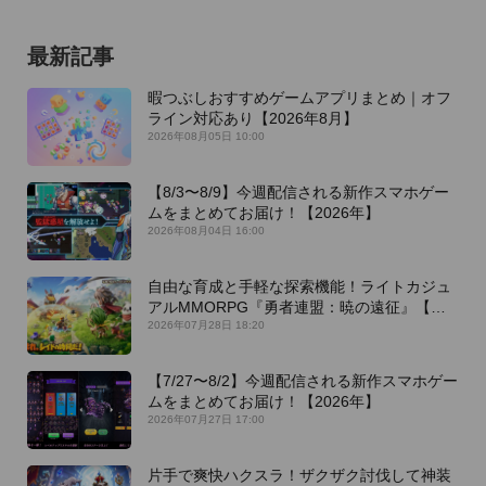
最新記事
暇つぶしおすすめゲームアプリまとめ｜オフ
ライン対応あり【2026年8月】
2026年08月05日 10:00
【8/3〜8/9】今週配信される新作スマホゲー
ムをまとめてお届け！【2026年】
2026年08月04日 16:00
自由な育成と手軽な探索機能！ライトカジュ
アルMMORPG『勇者連盟：暁の遠征』【最
新作PICKUP】
2026年07月28日 18:20
【7/27〜8/2】今週配信される新作スマホゲー
ムをまとめてお届け！【2026年】
2026年07月27日 17:00
片手で爽快ハクスラ！ザクザク討伐して神装