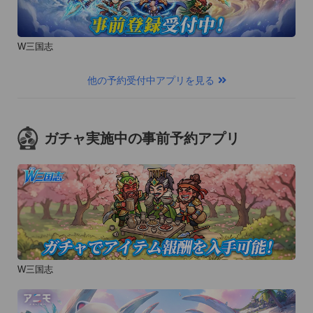
●購入後うまく表示しない場合は、本アプリ内の購入画面にて
[リストアボタン]をクリックして頂き、再度閲覧できるかお試
しください。

W三国志
[お問い合わせ先]

他の予約受付中アプリを見る
ピーシーフェーズ株式会社担当者宛

info@navimook.jp(対応時間:平日10~17時)
ガチャ実施中の事前予約アプリ
W三国志