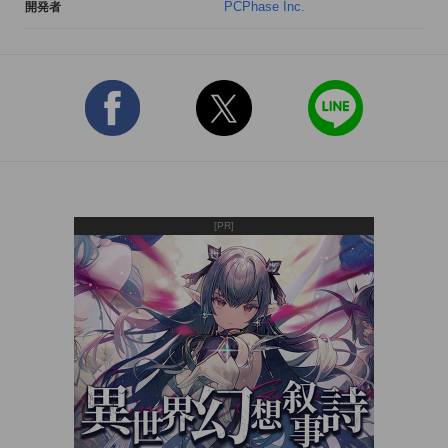
PCPhase Inc.
開発者
東京在住の方にはもちろんのこと、地方からお仕事などで上京
される方にとっても、都内の名酒場を探す一助となること請け
合いの一冊。

【著者情報】

くにろく

1974年福岡生まれ。人気ブログ「くにろく 東京食べある記」
[PR]
主宰。雑誌のグルメ特集のブレーンや週刊誌のコメンテーター
などを数多く務め、東京の食に関する情報を発信。サントリー
公式ブロガーでもあり、「BAR-NAVI 公式ブログ」に記事を執
筆。ジロリアン（「ラーメン二郎」愛好家）としても知られ、
ブログ「ラーメン二郎 訪問記」も主宰している。

浜田信郎（はまだのぶろう）

1959年愛媛県生まれ。造船会社で働く傍ら，居酒屋巡礼活動を
続ける。人気ブログ「居酒屋礼賛」主宰。著書に『酒場百選』