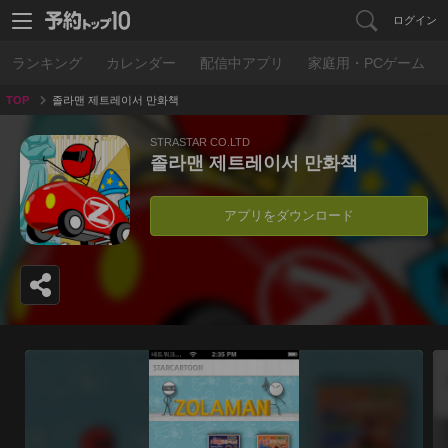
ログイン
ランキング
カレンダー
配信中アプリ
家庭用・PCゲーム
TOP
졸라맨 제트레이서 만화책
STRASTAR CO.LTD
졸라맨 제트레이서 만화책
アプリをダウンロード