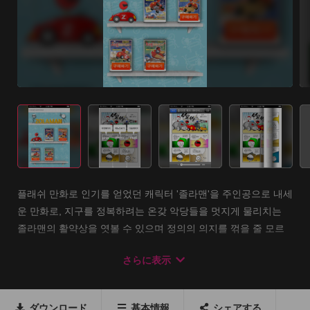
플래쉬 만화로 인기를 얻었던 캐릭터 '졸라맨'을 주인공으로 내세
운 만화로, 지구를 정복하려는 온갖 악당들을 멋지게 물리치는 
졸라맨의 활약상을 엿볼 수 있으며 정의의 의지를 꺾을 줄 모르
는 우리의 영웅 졸라맨의 용기는 우리 모두에게 희망을 전하는 
さらに表示
무한긍정의 힘이 되어 줍니다! 그럼 다 함께 감상하러 갈까요~?

『제트 레이서』시리즈 제1권 《세계 7대 불가사의》편. 

ダウンロード
基本情報
シェアする