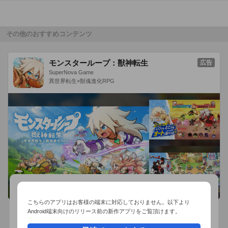
백두산 등에서 신나는 레이서를 펼칩니다.

『제트 레이서』시리즈 제4권 ≪아마존 대탐험 편≫. 

その他のおすすめコンテンツ
★ 줄거리 ★

"아마존 대탐험 편"에서 졸라맨은 아마존에서 레이싱을 펼치면
モンスターループ：獣神転生
広告
서, 상상을 초월한 동물들을 만나게 됩니다.

SuperNova Game
1. 아마존 어드벤처 레이싱 

異世界転生×獣魂進化RPG
2. 치열한 예선전! 

3. 위험한 정글! 

4. 졸라맨 출동!
こちらのアプリはお客様の端末に対応しておりません。以下より
Android端末向けのリリース前の新作アプリをご覧頂けます。
おすすめ事前予約アプリ