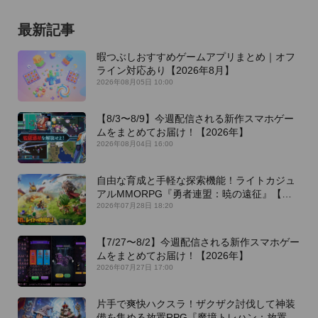
最新記事
暇つぶしおすすめゲームアプリまとめ｜オフ
ライン対応あり【2026年8月】
2026年08月05日 10:00
【8/3〜8/9】今週配信される新作スマホゲー
ムをまとめてお届け！【2026年】
2026年08月04日 16:00
自由な育成と手軽な探索機能！ライトカジュ
アルMMORPG『勇者連盟：暁の遠征』【最
新作PICKUP】
2026年07月28日 18:20
【7/27〜8/2】今週配信される新作スマホゲー
ムをまとめてお届け！【2026年】
2026年07月27日 17:00
片手で爽快ハクスラ！ザクザク討伐して神装
備を集める放置RPG『魔境トレハン：放置で