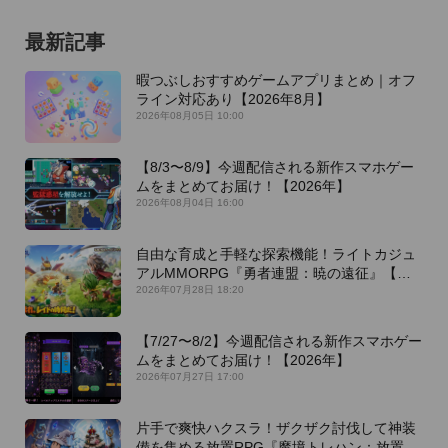
最新記事
暇つぶしおすすめゲームアプリまとめ｜オフ
ライン対応あり【2026年8月】
2026年08月05日 10:00
【8/3〜8/9】今週配信される新作スマホゲー
ムをまとめてお届け！【2026年】
2026年08月04日 16:00
自由な育成と手軽な探索機能！ライトカジュ
アルMMORPG『勇者連盟：暁の遠征』【最
新作PICKUP】
2026年07月28日 18:20
【7/27〜8/2】今週配信される新作スマホゲー
ムをまとめてお届け！【2026年】
2026年07月27日 17:00
片手で爽快ハクスラ！ザクザク討伐して神装
備を集める放置RPG『魔境トレハン：放置で