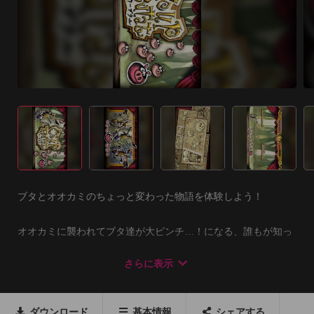
ブタとオオカミのちょっと変わった物語を体験しよう！

オオカミに襲われてブタ達が大ピンチ…！になる、誰もが知っ
ているどこか懐かしい物語…。

さらに表示
だけど皆さんが知っているストーリーとは、少しお話が違うみ
たいですよ。

ブタ達はこのピンチをどうするんでしょう！

ダウンロード
基本情報
シェアする