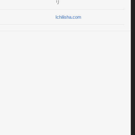
リ
Ichilisha.com
ゼント応募方法】

の応募に必要なコインを貯めたら、Twitterで応募するだけ!!

にはTwitterアカウントが必要です。

プリは個人が特定できるような端末情報等は取得していませ
心してご利用ください。 

le Inc.及びApple Japan Inc.(アップルジャパン株式会社)は、本
のスポンサーではなく、本アプリと一切関係がありません。

E by
