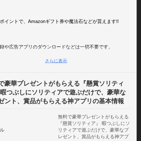
ポイントで、Amazonギフト券や魔法石などが貰えます!!

録や広告アプリのダウンロードなどは一切不要です。

さらに表示
ん無料！"ソリティアで遊んだポイントのみ"でプレゼントが
できます。

で豪華プレゼントがもらえる『懸賞ソリティ
 暇つぶしにソリティアで遊ぶだけで、豪華な
ゼント、賞品がもらえる神アプリの基本情報
】

で遊べるソリティアをクリアすると懸賞に応募できるコイン
無料で豪華プレゼントがもらえる
できます!!

『懸賞ソリティア』 暇つぶしにソ
ル
リティアで遊ぶだけで、豪華なプ
な会員登録や広告アプリのダウンロード不要!!

レゼント、賞品がもらえる神アプ
さん応募すればするほど、当選確率があがります!!
