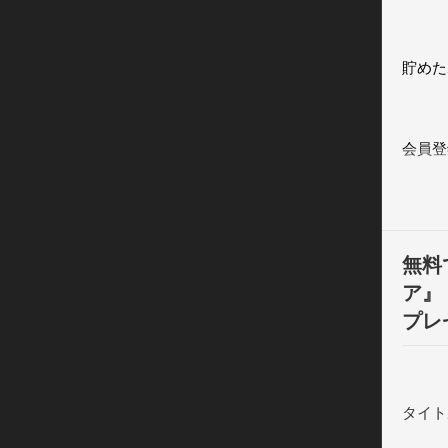
貯めた
会員登
もちろ
GET
無料
ア』
プレ
【特徴
・無料
がGET
タイト
・面倒
・たく