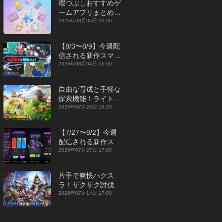
暇つぶしおすすめゲ
ームアプリまとめ｜
オフライン対応あり
2026年08月05日 10:00
【2026年8月】
【8/3〜8/9】今週配
信される新作スマホ
ゲームをまとめてお
2026年08月04日 16:00
届け！【2026年】
自由な育成と手軽な
探索機能！ライトカ
ジュアルMMORPG
2026年07月28日 18:20
『勇者連盟：暁の遠
征』【最新作PICKU
【7/27〜8/2】今週
P】
配信される新作スマ
ホゲームをまとめて
2026年07月27日 17:00
お届け！【2026
年】
片手で爽快ハクス
ラ！ザクザク討伐し
て神装備を集める放
2026年07月14日 17:00
置RPG『魔境トレハ
ン：放置で神装備』