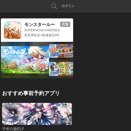
ログイン
モンスタールー
広告
プ：獣神転生
SUPERNOVA OVERSEA
S LIMITED
異世界転生×獣魂進化RP
G
おすすめ事前予約アプリ
千年の旅ELF