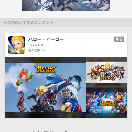
是非、お子様と一緒に楽しく「といふぉん+(プラス)」をお楽し
みください♪
その他のおすすめコンテンツ
ハロー・ヒーロー
広告
SKYWALK
収集型RPG