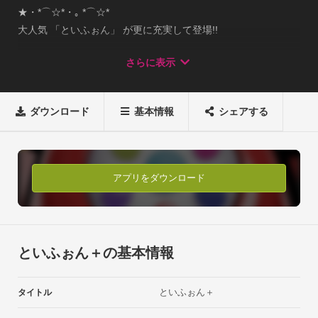
★・*⌒☆*・｡ *⌒☆*

大人気 「といふぉん」 が更に充実して登場!!

 広告なしでお子様に持たせてもこれで安心♪

さらに表示
★⌒．。・*⌒☆*・，。★・*⌒☆*・｡ *⌒☆*「といふぉん+(プ
ラス)」には、

新しくこんな機能が追加されました！●手裏剣くん

ダウンロード
基本情報
シェアする
カメラに写った画面をタップして色んなアイテムを投げよう！
●ねこころり

端末を傾けると可愛いネコがころころする癒しミニアプリ！●
小さな水族館

アプリをダウンロード
お魚ボタンを押すと水槽で可愛いお魚が飼えちゃう！無料版
「といふぉん」で大人気だった機能ももっと充実！

☆メールの文章追加

☆カメラ画像追加

といふぉん＋の基本情報
☆電話の応答音声追加

更に楽しく、飽きない★ ずーっと楽しい！

といふぉん＋
タイトル
子供だってスマートフォンを触りたい！

そんなお子様のための楽しいスマホアプリ【といふぉん+(プラ