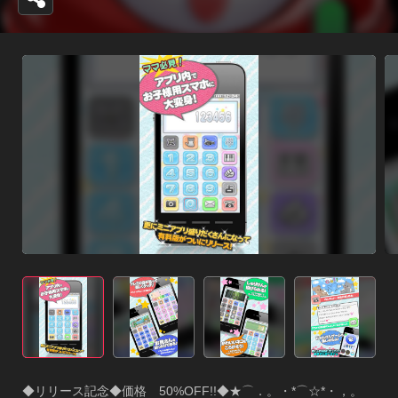
◆リリース記念◆価格　50%OFF!!◆★⌒．。・*⌒☆*・，。