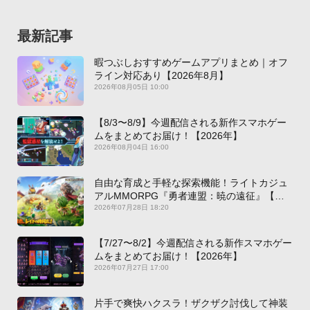
最新記事
暇つぶしおすすめゲームアプリまとめ｜オフ
ライン対応あり【2026年8月】
2026年08月05日 10:00
【8/3〜8/9】今週配信される新作スマホゲー
ムをまとめてお届け！【2026年】
2026年08月04日 16:00
自由な育成と手軽な探索機能！ライトカジュ
アルMMORPG『勇者連盟：暁の遠征』【最
新作PICKUP】
2026年07月28日 18:20
【7/27〜8/2】今週配信される新作スマホゲー
ムをまとめてお届け！【2026年】
2026年07月27日 17:00
片手で爽快ハクスラ！ザクザク討伐して神装