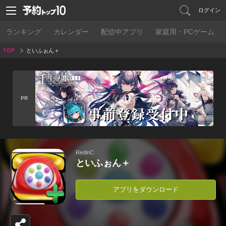
ログイン
ランキング
カレンダー
配信中アプリ
家庭用・PCゲーム
TOP
といふぉん＋
PR
RedinC
といふぉん＋
アプリをダウンロード