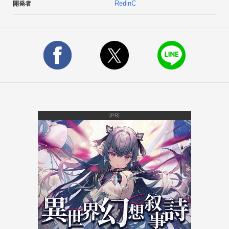
RedinC
開発者
ス)】です！小さなお子様はパパやママが持ってるスマホが気に
なるはず。

でもそのまま子供にスマホを貸すのはちょっと……そういう時
に「といふぉん+(プラス)」を起動させて下さい★

アプリ内でスマホ画面が疑似体験できちゃいます！数字入力、
電話の通知、メール、着信音、カメラ機能はもちろん！

今日の運勢を占えるラッキーカラー付きおみくじや、

何連勝できるか友達と盛り上がれるじゃんけんゲームも！

そして楽しいドレミの音が鳴るピアノ機能も搭載しています♪
[PR]
このアプリならお子様が夢中になること間違いなしです★

退屈な時やぐずった時に起動させればお守りアプリにも大変
身！

知育や教育、育児、おままごと遊びにもぴったり！

※しゅりけんくん

映像が写ってるところをタップしてね！

カメラが反転している時は回転ボタンを押してね！※ねこころ
り

スマホを左右に傾けて転がしてね！
