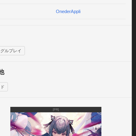
リバーシに慣れた人ほど、新しい読み合いを楽しめます。

る盤面を制し、革命の一手を決めましょう。
OnederAppli
ングルプレイ
他
ード
[PR]