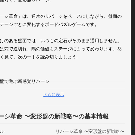
ーシ革命」は、通常のリバーシをベースにしながら、盤面の
テージごとに変化するボードパズルゲームです。

けのある盤面では、いつもの定石がそのまま通用しません。
は穴で途切れ、隅の価値もステージによって変わります。盤
く見て、次の一手を読み切りましょう。

盤で遊ぶ新感覚リバーシ

ージごとに変わる攻略感

さらに表示
プレイでCPUと対戦

端末で遊べる2人対戦

い盤面、石、反転演出

ーシ革命 〜変形盤の新戦略〜の基本情報
間で遊べる頭脳戦

ル
リバーシ革命 〜変形盤の新戦略〜