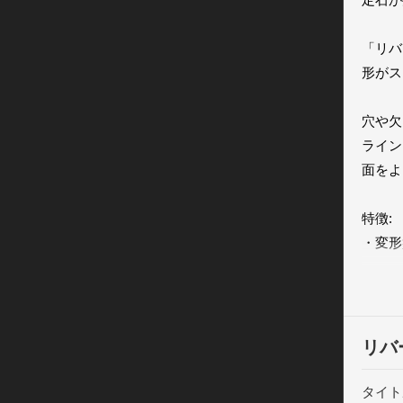
「リバ
形がス
穴や欠
ライン
面をよ
特徴:

・変形
・ステ
・1人
・同じ
・美し
リバ
・短時
タイト