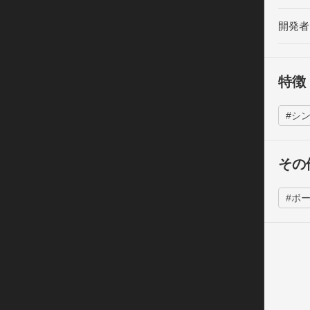
通常の
変化す
開発者
特徴
#シ
その
#ボ