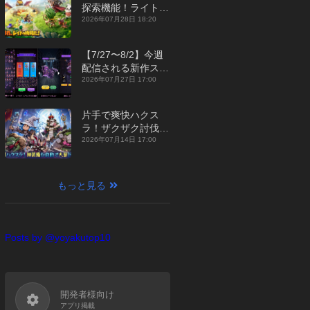
探索機能！ライトカ
ジュアルMMORPG
2026年07月28日 18:20
『勇者連盟：暁の遠
征』【最新作PICKU
【7/27〜8/2】今週
P】
配信される新作スマ
ホゲームをまとめて
2026年07月27日 17:00
お届け！【2026
年】
片手で爽快ハクス
ラ！ザクザク討伐し
て神装備を集める放
2026年07月14日 17:00
置RPG『魔境トレハ
ン：放置で神装備』
【最新作PICKUP】
もっと見る
Posts by @yoyakutop10
開発者様向け
アプリ掲載