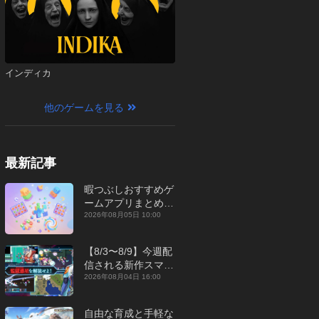
インディカ
他のゲームを見る
最新記事
暇つぶしおすすめゲ
ームアプリまとめ｜
オフライン対応あり
2026年08月05日 10:00
【2026年8月】
【8/3〜8/9】今週配
信される新作スマホ
ゲームをまとめてお
2026年08月04日 16:00
届け！【2026年】
自由な育成と手軽な