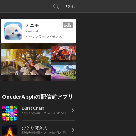
ログイン
アニモ
広告
Pawprint
オープンワールドモンス
ター収集RPG
OnederAppliの配信前アプリ
Burst Chain
配信予定時期： 2026年8月15日
ひとり焚き火
配信予定時期： 2026年8月21日