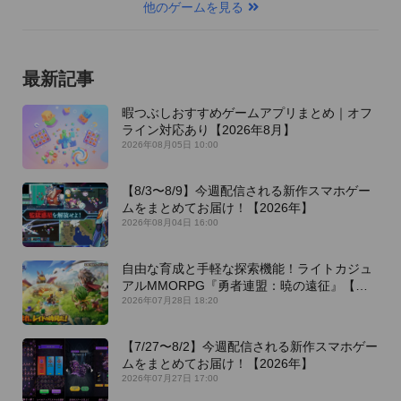
他のゲームを見る
最新記事
暇つぶしおすすめゲームアプリまとめ｜オフ
ライン対応あり【2026年8月】
2026年08月05日 10:00
【8/3〜8/9】今週配信される新作スマホゲー
ムをまとめてお届け！【2026年】
2026年08月04日 16:00
自由な育成と手軽な探索機能！ライトカジュ
アルMMORPG『勇者連盟：暁の遠征』【最
新作PICKUP】
2026年07月28日 18:20
【7/27〜8/2】今週配信される新作スマホゲー
ムをまとめてお届け！【2026年】
2026年07月27日 17:00