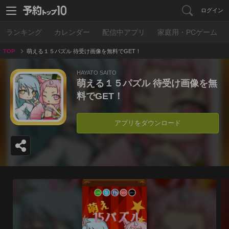
ログイン
ランキング
カレンダー
配信中アプリ
家庭用・PCゲーム
TOP
萌える１５パズル 待受け画像を無料でGET！
HAYATO SAITO
萌える１５パズル 待受け画像を無
料でGET！
アプリをダウンロード