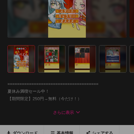
======================================

夏休み満喫セール中！

【期間限定】250円→無料（今だけ！）

======================================

さらに表示
※今後は円安の影響で値段が上がる可能性が高いです。DLはお
早めに！

ダウンロード
基本情報
シェアする