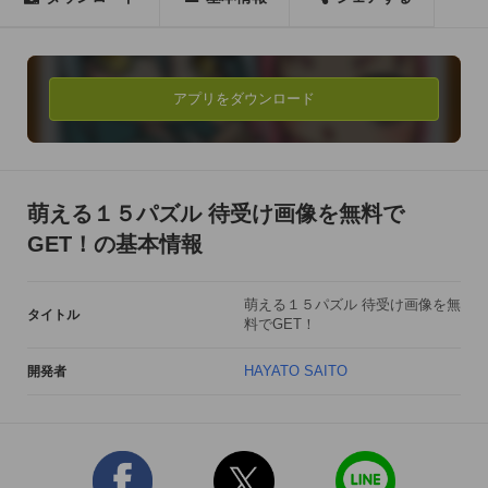
====================================

１５パズルを解いて待受け画像をGet！ 

==================================== 

アプリをダウンロード
クリアしたステージの画像はギャラリーに保存することができ
るよ！

画像はどんどん増えてく予定！

萌える１５パズル 待受け画像を無料で
GET！の基本情報
１５パズルにありそうでなかったヒントモードも実装してあり
ます。

萌える１５パズル 待受け画像を無
絵柄がわからなくてもいつでも、どこに揃えればよいか教えて
タイトル
料でGET！
くれます。

HAYATO SAITO
開発者
BGM 魔王魂

http://maoudamashii.jokersounds.com/