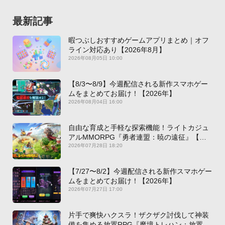
最新記事
暇つぶしおすすめゲームアプリまとめ｜オフ
ライン対応あり【2026年8月】
2026年08月05日 10:00
【8/3〜8/9】今週配信される新作スマホゲー
ムをまとめてお届け！【2026年】
2026年08月04日 16:00
自由な育成と手軽な探索機能！ライトカジュ
アルMMORPG『勇者連盟：暁の遠征』【最
新作PICKUP】
2026年07月28日 18:20
【7/27〜8/2】今週配信される新作スマホゲー
ムをまとめてお届け！【2026年】
2026年07月27日 17:00
片手で爽快ハクスラ！ザクザク討伐して神装
備を集める放置RPG『魔境トレハン：放置で