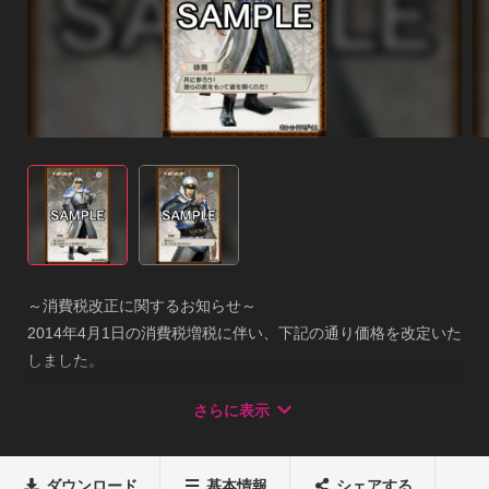
～消費税改正に関するお知らせ～

2014年4月1日の消費税増税に伴い、下記の通り価格を改定いた
しました。

新価格　：　５４０円（税込）

さらに表示
『真・三國無双６ 徐晃 ライブ壁紙』は、PS3版『真・三國無双
６』に登場するプレイアブルキャラクター「徐晃」のライブ壁
紙です。

ダウンロード
基本情報
シェアする