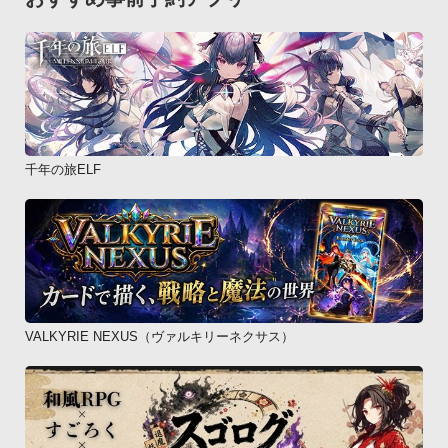
イブ壁紙→壁紙に設定■対応機種

NTT docomo/au/SoftBank アンドロイド携帯（OS：Android 
2.1以上）

-----

◯動作確認端末

【docomo】

AQUOS PHONE SH-01D、AQUOS Phone 3D SH-12C、
千年の旅ELF
AQUOS Phone f SH-12C、AQUOS PHONE f SH-13C、
AQUOS PHONE slider SH-02D、 ARROWS Kiss F-03D、
ARROWS Tab LTE F-01D、ARROWS X LTE F-05D、F-12C、
GALAXY NEXUS SC-04D、Garaxy S SC-02B、GALAXY S2 
SC-02C、GALAXY S2 LTE SC-03D、Garaxy Tab SC-01C、
GALAXY Tab 10.1 LTE SC-01D、GALAXY Tab 7.0 Plus SC-
02D、LUMIX Phone P-02D、LYNX 3D SH-03C、MEDIAS N-
VALKYRIE NEXUS（ヴァルキリーネクサス）
04C、MEDIAS PP N-01D、MEDIAS WP N-06C、OPTIMUS 
BRIGHT L-07C、Optimus chat L-04C、P-07C、P-01D、
REGZA Phone T-01C、REGZA Phone T-01D、Xperia SO-
01B、Xperia acro SO-02C、Xperia arc SO-01C、Xperia PLAY 