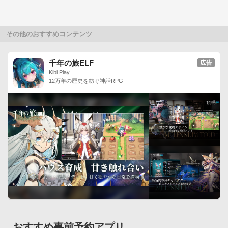
・官渡の戦い・魏

・赤壁の戦い・魏

・樊城の戦い・魏

その他のおすすめコンテンツ
◯効果音再生：端末をシェイクすると効果音を再生できます。

◯時計・アラーム：デジタル時計の表示、アラーム機能を利用
千年の旅ELF
広告
できます。アラームの使用BGMの選択、ユーザー名入りのセリ
Kibi Play
フの表示も可能です。

12万年の歴史を紡ぐ神話RPG
◯MobileJOY：フィーチャーフォン版モバイルサイトでも好評
のMobileJOY機能を搭載しています。PS3版『真・三國無双
６』との連携により特典が獲得できます。

※このライブ壁紙のMobileJOYでは「虎顎轟（武器）」が獲得
できます。ただし、MobileJOYはアプリ購入後15分以上経過し
ないと使用できません。

◯武将紹介：キャラクターの情報を閲覧することができます。

◯設定機能：各種機能のON/OFFや個別の設定ができます。

※画面をダブルタップすることで設定機能の画面にジャンプす
ることが可能です。■ライブ壁紙の設定方法

メニューボタン→壁紙→ライブ壁紙→真・三國無双６ 徐晃 ラ
おすすめ事前予約アプリ