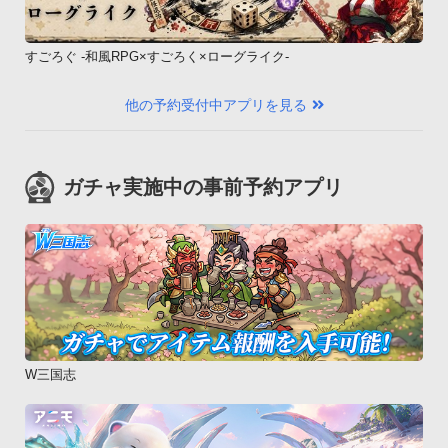
SO-01D、Xperia Ray SO-03C【au】

AQUOS PHONE IS11SH、AQUOS PHONE IS12SH、AQUOS 
すごろぐ -和風RPG×すごろく×ローグライク-
PHONE IS13SH、AQUOS PHONE IS14SH、AQUOS PHONE 
CL IS17SH、AQUOS PHONE SERIE SHL21、ARROWS ef 
他の予約受付中アプリを見る
FJL21、ARROWS ES IS12F、ARROWS Z ISW11F、
ARROWS Z ISW13F、DIGNO ISW11K、GALAXY S II WiMAX 
ISW11SC、GALAXY S III Progre SCL21、G&#39;zOne 
ガチャ実施中の事前予約アプリ
IS11CA、G&#39;zOne TYPE-L CAL21、HTC EVO WiMAX 
ISW11HT、HTC EVO 3D ISW12HT、HTC J ISW13HT、HTC J 
butterfly HTL21、INFOBAR A01、INFOBAR C01、IS03、
IS05、IS06、MEDIAS BR IS11N、MIRACH IS11PT、
MOTOROLA PHOTON ISW11M、Motorola Xoom MZ604、
Optimus G LGL21、Optimus X IS11LG、REGZA Phone 
IS04、REGZA Phone IS11T、URBANO PROGRESSO、VEGA 
PTL21、Xperia acro IS11S、Xperia acro HD 
W三国志
IS12S【SoftBank】

AQUOS PHONE THE HYBRID 007SH、GALAPAGOS 005SH、
HTC Desire X06HT、Libero 003Z※動作確認済み端末以外の動