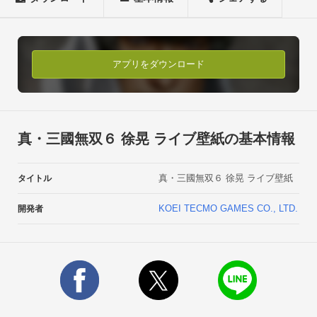
高画質な画像を壁紙に設定できるほか、キャラクターのセリフ
表示やゲームBGMの再生など、多彩な機能をご利用いただけま
す。■主な機能

◯壁紙設定：キャラクターの画像（全6種類）を壁紙として設
アプリをダウンロード
定できます。

◯セリフの表示：キャラクターのセリフ（全145パターン）を
表示できます。セリフは画面のタップでランダムに変化しま
す。

真・三國無双６ 徐晃 ライブ壁紙の基本情報
※キャラクターのセリフにボイスはついておりません。

◯ユーザー名設定：入力した名前（最大6文字）を、一部のセ
真・三國無双６ 徐晃 ライブ壁紙
タイトル
リフ中に表示させることができます。

◯楽曲再生：画面右上のボタンをタップするとゲーム中の楽曲
KOEI TECMO GAMES CO., LTD.
開発者
を聴くことができます。ボタンを再度タップすると停止しま
す。

※このライブ壁紙に収録されているBGMは以下のとおりです。

・開幕

・一騎討ち

・宿命の戦い
